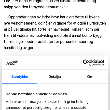
I høst er også Hurtigruten på vei tilbake til sentrum og
anløp ved den fornyede sentrumskaia.
– Oppgraderingen av indre havn har gjort dette til byens
nye velkomstarena, og nå er vi glade for at også Hurtigruten
er på vei tilbake hit, forteller havnesjef Hansen, som ser
fram til videre havneutvikling med blant annet kontorbygg,
forretninger, bedre fasiliteter for persontransport og
håndtering av gods.
Leder for NCC Infrastructure Norge, Svein-Arne Sivertsen
er fornøyd med realiseringen av et prosjekt med
komplekse anleggsarbeider både over og under vann, og
som er viktig for både for miljø, infrastruktur og byutvikling.
Samtykke
Detaljer
Om
– Med Hammerfest ren havn viser NCC igjen evnen vi har
til å gjennomføre denne typen komplekse prosjekter. NCC
Denne nettsiden anvender cookies
Infrastructure og datterselskapet Sjøentreprenøren AS har
Vi bruker informasjonskapsler for å gi innhold og
solid erfaring innen disse fagområdene og gode
annonser et personlig preg, for å levere sosiale