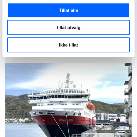
Tillat alle
tillat utvalg
Ikke tillat
Hammerfest havnedirektør Per-Åge Hansen