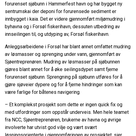
forurenset sjøbunn i Hammerfest havn og har bygget ny
sentrumskai der deponi for forurensede sediment er
innbygget i kaia. Det er videre gjennomført miljømudring i
byhavna og i Forsøl fiskerihavn, dessuten utbedring av
innseilingen til, og utdyping av, Forsøl fiskerihavn.
Anleggsarbeidene i Forsøl har blant annet omfattet mudring
av løsmasser og sprenging under vann, gjennomført av
Sjøentreprenøren. Mudring av løsmasser på sjøbunnen
gjøres blant annet for å øke seilingsdypet samt fjerne
forurenset sjøbunn. Sprengning på sjøbunn utføres for å
gjøre sjøveier dypere og for å fjerne hindringer som kan
være farlige for båtenes navigering.
– Et komplekst prosjekt som dette er ingen quick fix og
med utfordringer som oppstår underveis. Men hele teamet
fra NCC, Sjøentreprenøren, brukerne av havna og øvrige
involverte har utvist god vilje og vært svært
løsningsorienterte i gjennomføringen av prosjektet, sier