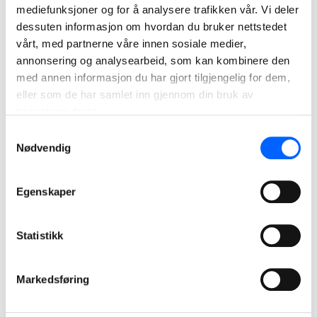
kompetansemiljøer for denne typen arbeider, sier Svein-
mediefunksjoner og for å analysere trafikken vår. Vi deler
Arne Sivertsen i NCC.
dessuten informasjon om hvordan du bruker nettstedet
vårt, med partnerne våre innen sosiale medier,
Prosjektet startet opp arbeidene i januar 2022 og er et
annonsering og analysearbeid, som kan kombinere den
samarbeid mellom Kystverket og Hammerfest kommune,
med annen informasjon du har gjort tilgjengelig for dem,
og med NCC som hovedentreprenør.
eller som de har samlet inn gjennom din bruk av
tjenestene deres.
Mer om prosjekt Hammerfest ren havn
Samtykkevalg
Nødvendig
Egenskaper
Statistikk
Markedsføring