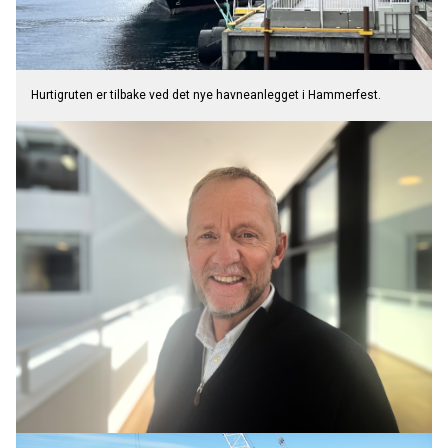
Hurtigruten er tilbake ved det nye havneanlegget i Hammerfest.