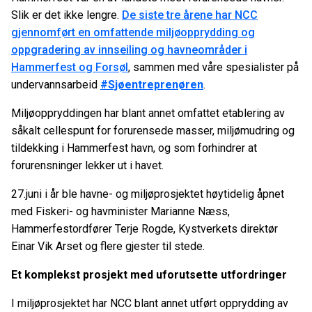
Slik er det ikke lengre.
De siste tre årene har NCC
gjennomført en omfattende miljøopprydding og
oppgradering av innseiling og havneområder i
Hammerfest og Forsøl
, sammen med våre spesialister på
undervannsarbeid
#Sjøentreprenøren
.
Miljøoppryddingen har blant annet omfattet etablering av
såkalt cellespunt for forurensede masser, miljømudring og
tildekking i Hammerfest havn, og som forhindrer at
forurensninger lekker ut i havet.
27.juni i år ble havne- og miljøprosjektet høytidelig åpnet
med Fiskeri- og havminister Marianne Næss,
Hammerfestordfører Terje Rogde, Kystverkets direktør
Einar Vik Arset og flere gjester til stede.
Et komplekst prosjekt med uforutsette utfordringer
I miljøprosjektet har NCC blant annet utført opprydding av