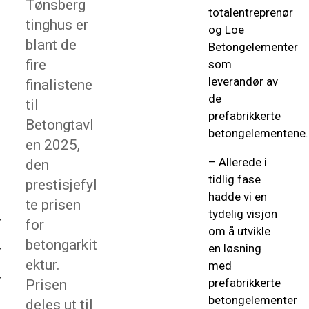
Tønsberg
totalentreprenør
tinghus er
og Loe
blant de
Betongelementer
fire
som
leverandør av
finalistene
de
til
prefabrikkerte
Betongtavl
betongelementene.
en 2025,
– Allerede i
den
tidlig fase
prestisjefyl
hadde vi en
te prisen
tydelig visjon
for
om å utvikle
betongarkit
en løsning
ektur.
med
prefabrikkerte
Prisen
betongelementer
deles ut til