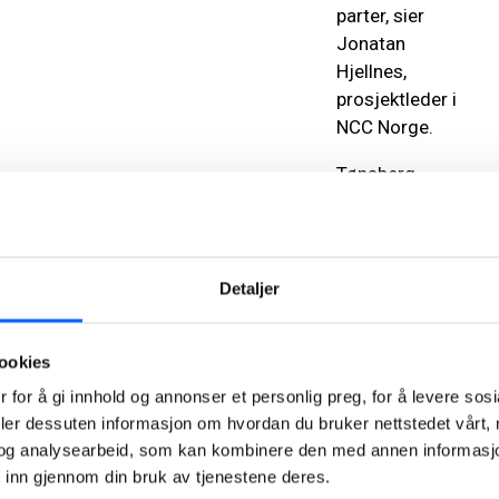
parter, sier
Jonatan
Hjellnes,
prosjektleder i
NCC Norge.
Tønsberg
tinghus er
prosjektert
som
passivhus og
Detaljer
har vært en
utslippsfri
ookies
byggeplass.
Bygget
 for å gi innhold og annonser et personlig preg, for å levere sos
rommer 14
deler dessuten informasjon om hvordan du bruker nettstedet vårt,
og analysearbeid, som kan kombinere den med annen informasjon d
rettssaler,
 inn gjennom din bruk av tjenestene deres.
venteceller og