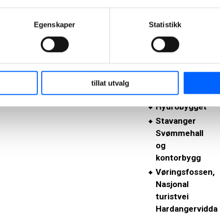
kontorplasser
for rundt 60
Egenskaper
Statistikk
ansatte, og
skal stå klart
høsten 2025.
De andre
tillat utvalg
nominerte er
Hydrobygget
Stavanger
Svømmehall
og
kontorbygg
Vøringsfossen,
Nasjonal
turistvei
Hardangervidda