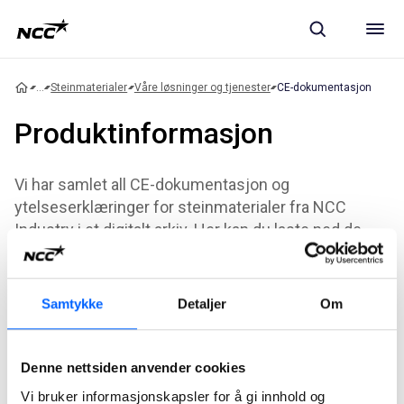
...
Steinmaterialer
Våre løsninger og tjenester
CE-dokumentasjon
Produktinformasjon
Vi har samlet all CE-dokumentasjon og
ytelseserklæringer for steinmaterialer fra NCC
Industry i et digitalt arkiv. Her kan du laste ned de
dokumentene du ønsker.
Samtykke
Detaljer
Om
Lenken tar deg til arkivet for CE-dokumenter og
ytelseserklæringer. Inne i arkivet kan du enkelt finne din
leverandør i menyen til venstre.
Denne nettsiden anvender cookies
Når du har funnet ditt anlegg, merker du de dokumentene du
Vi bruker informasjonskapsler for å gi innhold og