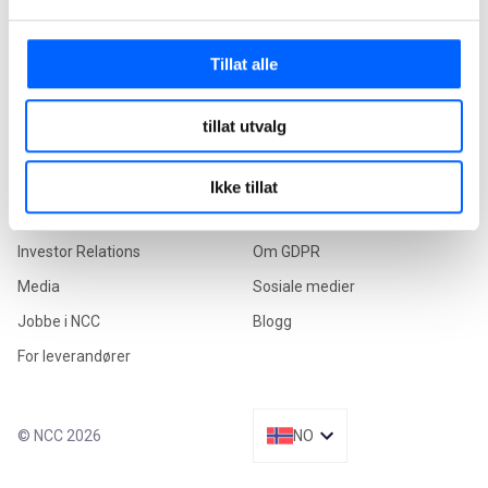
firmapost@ncc.no
Hvorfor velge NCC
Facebook
Våre prosjekter
LinkedIn
Tillat alle
Instagram
YouTube
tillat utvalg
Om NCC
Øvrigt
Ikke tillat
Bærekraft
Om nettstedet
Investor Relations
Om GDPR
Media
Sosiale medier
Jobbe i NCC
Blogg
For leverandører
© NCC 2026
NO