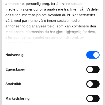
annonser et personlig preg, for å levere sosiale
ønsker å laste ned. Dokumentene legges i en "handlekurv",
mediefunksjoner og for å analysere trafikken vår. Vi deler
og du kan deretter laste alt innholdet ned til din pc.
dessuten informasjon om hvordan du bruker nettstedet
Du kan også benytte søkefunksjonen ved å skrive inn
vårt, med partnerne våre innen sosiale medier,
navnet på anlegget. Alle produkter som leveres i dette
annonsering og analysearbeid, som kan kombinere den
anlegget vil da vises på skjermen.
med annen informasjon du har gjort tilgjengelig for dem,
eller som de har samlet inn gjennom din bruk av
Klikk her for å komme til dokumentarkivet
tjenestene deres.
Samtykkevalg
Nødvendig
Egenskaper
Statistikk
Kontakt oss
Våre tjenester
Markedsføring
+47 22 98 68 00
Våre tjenester