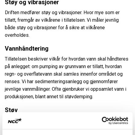
Støy og vibrasjoner
Driften medfører støy og vibrasjoner. Hvor mye som er
tillatt, fremgår av vilkårene i tillatelsen. Vi måler jevnlig
både støy og vibrasjoner for å sikre at vilkårene
overholdes.
Vannhåndtering
Tillatelsen beskriver vilkår for hvordan vann skal håndteres
på anlegget: om pumping av grunnvann er tillatt, hvordan
regn- og overflatevann skal samles innenfor området og
renses. Vi har sedimenteringsanlegg og gjennomfører
jevnlige vannmålinger. Ofte gjenbruker vi oppsamlet vann i
produksjonen, blant annet til støvdemping.
Støv
Vi jobber for å redusere støvspredning, først og fremst
gjennom vanning. Vi bruker også tiltak som feiing, renhold