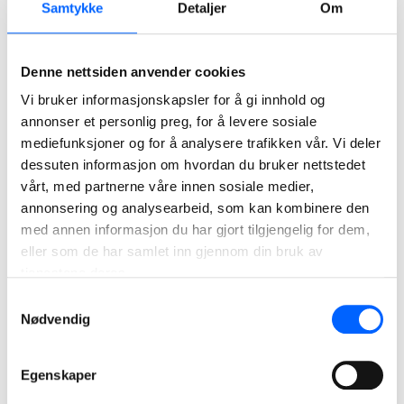
og innkapsling av transportbånd og maskiner. Vi utfører
Samtykke
Detaljer
Om
støvmålinger for å ha kontroll på støvet.
Etterbehandling av våre anlegg
Denne nettsiden anvender cookies
Når driften avsluttes, skal området etterbehandles.
Vi bruker informasjonskapsler for å gi innhold og
Allerede i søknadsfasen utarbeider vi en
annonser et personlig preg, for å levere sosiale
etterbehandlingsplan som beskriver ønsket utforming og
mediefunksjoner og for å analysere trafikken vår. Vi deler
bruk etter uttaket. Det kan være naturområde,
dessuten informasjon om hvordan du bruker nettstedet
industriområde eller areal for skog‑ eller jordbruk. Når
vårt, med partnerne våre innen sosiale medier,
etterbehandlingen starter, ligger planen til grunn, og vi har
annonsering og analysearbeid, som kan kombinere den
med annen informasjon du har gjort tilgjengelig for dem,
dialog med grunneier og myndigheter for å finne den beste
eller som de har samlet inn gjennom din bruk av
løsningen.
tjenestene deres.
Samtykkevalg
Nødvendig
Egenskaper