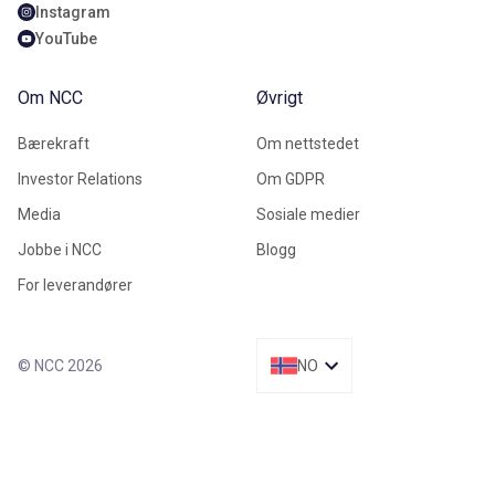
Instagram
YouTube
Om NCC
Øvrigt
Bærekraft
Om nettstedet
Investor Relations
Om GDPR
Media
Sosiale medier
Jobbe i NCC
Blogg
For leverandører
© NCC 2026
NO