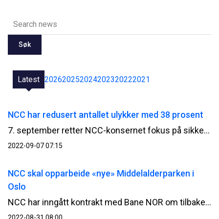
Søk
Latest
2026
2025
2024
2023
2022
2021
NCC har redusert antallet ulykker med 38 prosent
7. september retter NCC-konsernet fokus på sikkerheten i virksomheten. I løpet av dagen gjennomfører nærmere 13 000 NCC-ansatte og underentreprenører i prosjektene en stans i arbeidet for å diskutere sikkerheten i prosjektet.
2022-09-07 07:15
NCC skal opparbeide «nye» Middelalderparken i
Oslo
NCC har inngått kontrakt med Bane NOR om tilbakeføring og opprusting av terrenget i Middelalderparken i Oslo. Nye jernbanespor, blant annet til Follobanen, er lagt under parken. Kontrakten har en verdi på ca 140 MNOK.
2022-08-31 08:00