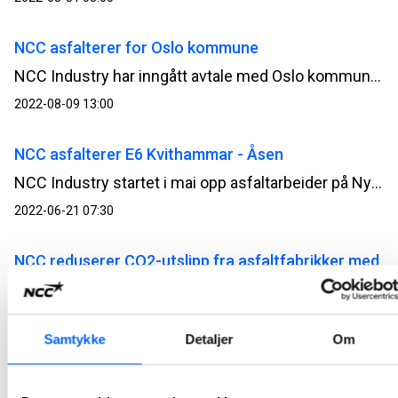
NCC asfalterer for Oslo kommune
NCC Industry har inngått avtale med Oslo kommune om reasfaltering av de kommunale veiene. Totalt skal det legges nærmere 70 000 tonn asfalt og den to-årige avtalen har en verdi på 177 millioner kroner.
2022-08-09 13:00
NCC asfalterer E6 Kvithammar - Åsen
NCC Industry startet i mai opp asfaltarbeider på Nye Veier-prosjektet E6 Kvithammar – Åsen. Totalt skal det legges 200 000 tonn asfalt på den 19 kilometer lange veistrekningen.
2022-06-21 07:30
NCC reduserer CO2-utslipp fra asfaltfabrikker med
80 prosent
NCC Industry bygger om to asfaltfabrikker og tar i bruk trepellets som fyringskilde i asfaltproduksjon. Ut fra planlagt produksjon ved de to fabrikkene, estimeres en CO2-reduksjon på nærmere 4 200 tonn CO2, som tilsvarer nærmere 80 prosent reduksjon av utslippet.
Samtykke
Detaljer
Om
2022-06-08 11:25
NCC signerer strakstiltak for klima og miljø