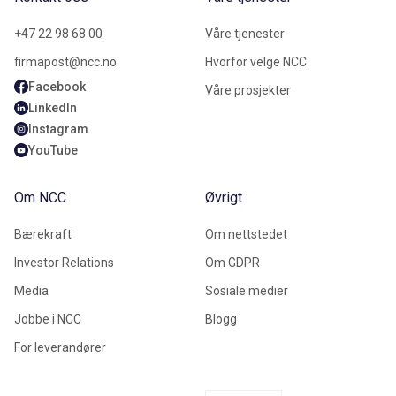
+47 22 98 68 00
Våre tjenester
firmapost@ncc.no
Hvorfor velge NCC
Facebook
Våre prosjekter
LinkedIn
Instagram
YouTube
Om NCC
Øvrigt
Bærekraft
Om nettstedet
Investor Relations
Om GDPR
Media
Sosiale medier
Jobbe i NCC
Blogg
For leverandører