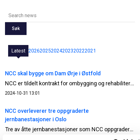
Søk
Latest
2026
2025
2024
2023
2022
2021
NCC skal bygge om Dam Ørje i Østfold
NCC er tildelt kontrakt for ombygging og rehabilitering av Dam Ørje i Østfold. Prosjektet har en kontraktssum på ca. 65 MNOK.
2024-10-31 13:01
NCC overleverer tre oppgraderte
jernbanestasjoner i Oslo
Tre av åtte jernbanestasjoner som NCC oppgraderer i Oslo-regionen på oppdrag fra Bane NOR, er denne uken overlevert og satt i drift. Stasjonene skal blant annet tilpasses nye togsett, og Haugenstua, Strømmen og Fjellhamar er først ut.
2024-10-30 10:03