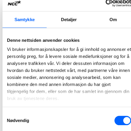
NCC skal asfaltere E18 Fornebukrysset - Strand
Samtykke
Detaljer
Om
På oppdrag for Skanska skal NCC produsere og legge 58 000 tonn asfalt på E18-prosjektet Vestkorridoren Fornebukrysset – Strand. Arbeidet starter opp i høst og vil pågå i etapper frem til 2030.
2023-10-30 08:00
Denne nettsiden anvender cookies
Vi bruker informasjonskapsler for å gi innhold og annonser et
NCC-bygde jernbanestrekningen Venjar – Eidsvoll
personlig preg, for å levere sosiale mediefunksjoner og for å
offisielt åpnet
analysere trafikken vår. Vi deler dessuten informasjon om
NCC overleverte høsten 2022 delprosjektet Venjar – Eidsvoll stasjon til Bane NOR. Mandag ble hele strekningen med nytt dobbeltspor mellom Venjar – Langset i Eidsvoll offisielt åpnet.
hvordan du bruker nettstedet vårt, med partnerne våre innen
2023-10-23 13:47
sosiale medier, annonsering og analysearbeid, som kan
kombinere den med annen informasjon du har gjort
tilgjengelig for dem, eller som de har samlet inn gjennom din
NCC-bygde Granåsen idrettspark offisielt åpnet
bruk av tjenestene deres.
Etter NCCs ferdigstillelse og overlevering av Granåsen idrettspark i høst ble Trondheims nye hovedarena for vinteridrett offisielt åpnet lørdag.
2023-10-21 13:01
Samtykkevalg
Nødvendig
1
2