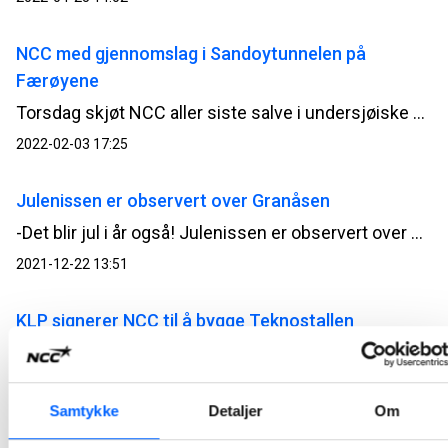
NCC med gjennomslag i Sandoytunnelen på
Færøyene
Torsdag skjøt NCC aller siste salve i undersjøiske Sandoytunnelens 10,8 km lange hovedløp, som når den står ferdig gjør at man kan reise fergefritt fra Sandoy til Færøyenes hovedstad Tórshavn.
2022-02-03 17:25
Julenissen er observert over Granåsen
-Det blir jul i år også! Julenissen er observert over Granåsen i Trondheim. Det kan pressesjef og nisseobservatør i NCC, Tor Heimdahl, fortelle.
2021-12-22 13:51
KLP signerer NCC til å bygge Teknostallen
NCC skal på oppdrag for KLP Eiendom AS bygge Teknostallen i Trondheim. Det 47 250 kvadratmeter store kontorbygget er planlagt ferdigstilt i september 2025.
2021-12-15 14:31
Samtykke
Detaljer
Om
NCC skal utbedre havnene i Hammerfest og Forsøl