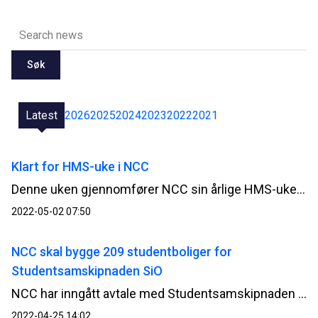
Søk
Latest
2026
2025
2024
2023
2022
2021
Klart for HMS-uke i NCC
Denne uken gjennomfører NCC sin årlige HMS-uke og 13 000 NCC-ansatte i de nordiske landene retter et ekstra fokus på helse, miljø og sikkerhet på jobben.
2022-05-02 07:50
NCC skal bygge 209 studentboliger for
Studentsamskipnaden SiO
NCC har inngått avtale med Studentsamskipnaden SiO for bygging av 209 studentboliger i Brenneriveien 11 i Oslo.
2022-04-25 14:02