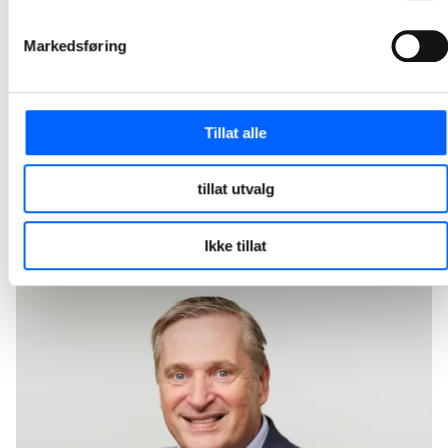
2021-09-02 08:00
Markedsføring
NCC fortsetter utbyggingen på Valle i Oslo
NCC har inngått kontrakt med Union Eiendomskapital, på vegne av fondet UREF II Holding, om bygging av Valle Vision. Kontorbygget skal sertifiseres til BREEAM Excellent og blir på totalt 22.300 kvadratmeter. Valle Vision blir tredje byggetrinn på Valle, hvor NCC tidligere har gjennomført byggetrinn 1 og 2. Kontraktsverdien er på MNOK 511.
Tillat alle
2021-09-01 13:33
tillat utvalg
1
8
9
10
11
12
...
Ikke tillat