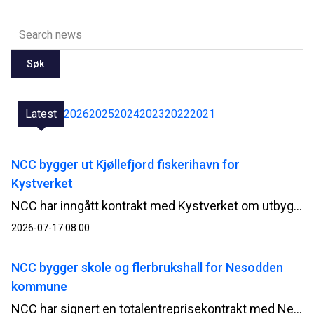
Søk
Latest
2026
2025
2024
2023
2022
2021
NCC bygger ut Kjøllefjord fiskerihavn for
Kystverket
NCC har inngått kontrakt med Kystverket om utbygging av Kjøllefjord fiskerihavn i Lebesby kommune i Finnmark. Kontrakten har en verdi på 510 millioner norske kroner.
2026-07-17 08:00
NCC bygger skole og flerbrukshall for Nesodden
kommune
NCC har signert en totalentreprisekontrakt med Nesodden kommune for bygging av Nesoddtangen skole og flerbrukshall. Avtalen har en verdi på om lag 345 millioner norske kroner.