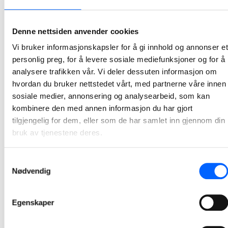
NCC bygger om og utvider Rindal helsetun
NCC har signert en totalentreprisekontrakt med Rindal kommune om ombygging og utvidelse av Rindal helsetun. Kontrakten har en verdi om lag 90 millioner kroner, og skal gi kommunen et moderne og framtidsrettet helsebygg tilpasset framtidige behov.
Denne nettsiden anvender cookies
2026-06-09 13:00
Vi bruker informasjonskapsler for å gi innhold og annonser et
personlig preg, for å levere sosiale mediefunksjoner og for å
NCC signerer kontrakt for utvikling av Senter for
analysere trafikken vår. Vi deler dessuten informasjon om
psykisk helse i Trondheim
hvordan du bruker nettstedet vårt, med partnerne våre innen
sosiale medier, annonsering og analysearbeid, som kan
NCC har inngått et samarbeid med Sykehusbygg HF for utviklingen av Senter for psykisk helse i Trondheim.
kombinere den med annen informasjon du har gjort
2026-06-02 10:00
tilgjengelig for dem, eller som de har samlet inn gjennom din
bruk av tjenestene deres.
NCC starter asfaltsesongen med solid
oppdragsmengde
Samtykkevalg
Nødvendig
NCC går inn i årets asfaltsesong med asfaltkontrakter verdt om lag 700 millioner norske kroner. Selskapet har sikret seg 12 kontrakter med Statens vegvesen og fylkeskommuner, og legger dermed grunnlaget for en ny hektisk asfaltsesong.
2026-05-13 11:00
Egenskaper
NCC bygger næringsbygg på Lysaker