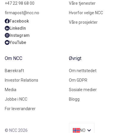
+47 22 98 68 00
Våre tjenester
firmapost@ncc.no
Hvorfor velge NCC
Facebook
Våre prosjekter
LinkedIn
Instagram
YouTube
Om NCC
Øvrigt
Bærekraft
Om nettstedet
Investor Relations
Om GDPR
Media
Sosiale medier
Jobbe i NCC
Blogg
For leverandører
© NCC 2026
NO