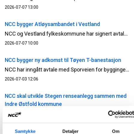
2026-07-07 13:00
NCC bygger Atløysambandet i Vestland
NCC og Vestland fylkeskommune har signert avtale for bygging av Atløysambandet. Ordreverdien er på om lag 1,5 milliarder norske kroner og er et av de største samferdselsprosjektene i regionen.
2026-07-07 10:00
NCC bygger ny adkomst til Tøyen T-banestasjon
NCC har inngått avtale med Sporveien for byggingen av ny adkomst til Tøyen T-banestasjon i Oslo. Prosjektet vil bidra til bedre tilgjengelighet, økt sikkerhet og en mer fremtidsrettet kollektivløsning i et område med stor trafikk. Kontrakten har en verdi på 94 millioner norske kroner.
2026-07-03 12:06
NCC skal utvikle Stegen renseanlegg sammen med
Indre Østfold kommune
Indre Østfold kommune har inngått avtale med NCC om utvikling av Stegen renseanlegg i Askim. Utviklingsarbeidet, sammen med kommunen og prosessentreprenør, starter opp i juni i år og pågår frem til mai 2027.
2026-06-12 07:30
Samtykke
Detaljer
Om