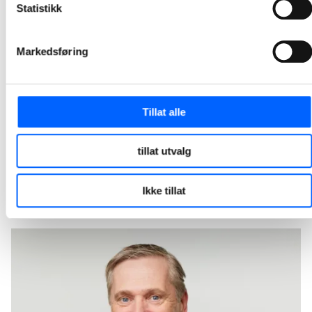
Statistikk
Arcanum Eiendom og NCC har signert avtale om bygging av et toetasjes næringsbygg for storhandel i Philip Pedersens vei 9 på Lysaker i Bærum. Kontrakten har en verdi på 205 millioner norske kroner.
2026-04-30 12:30
Markedsføring
NCC skal bygge ny ishall og flerbruksarena i
Fredrikstad
Tillat alle
Fredrikstad Arena skal nå realiseres og kontrakten har en verdi på om lag 600 millioner norske kroner. Dette er en videreføring av planleggingsarbeidet NCC og Fredrikstad kommune har gjennomført. Dagens avtale markerer dermed overgangen fra utvikling til realisering av kommunens nye ishall og flerbruksarena.
2026-03-30 10:30
tillat utvalg
1
2
3
4
5
12
...
Ikke tillat