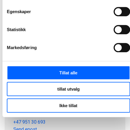
1
2
Egenskaper
Statistikk
Markedsføring
Tillat alle
tillat utvalg
Tor Heimdahl
Ikke tillat
Manager, Media Relations Norway, NCC Group
+47 951 30 693
Send epost