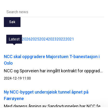
Søk
Latest
2026
2025
2024
2023
2022
2021
NCC skal oppgradere Majorstuen T-banestasjon i
Oslo
NCC og Sporveien har inngått kontrakt for oppgradering av Majorstuen T-banestasjon i Oslo. Kontrakten har en verdi på cirka 350 MNOK.
2024-12-19 11:00
Ny NCC-bygget undersjøisk tunnel åpnet på
Færøyene
Med dagens åpning av Sandoytunnelen har NCC ferdigstilt den andre undersjøiske veitunnelen på øyriket siden 2020, og til en samlet verdi av 2,7 MNOK.