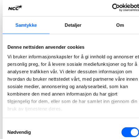
2023-12-21 15:32
NCC har overlevert Hammerfest ren havn
Samtykke
Detaljer
Om
NCC har nylig overlevert prosjekt Hammerfest ren havn til Kystverket og Hammerfest kommune, og har dermed ferdigstilt den storstilte miljøoppryddingen og fornyelsen av kommunens byhavn og Forsøl fiskerihavn.
2023-12-18 08:00
Denne nettsiden anvender cookies
Vi bruker informasjonskapsler for å gi innhold og annonser et
Lars Petter Gamlem er ny leder i NCC Building
personlig preg, for å levere sosiale mediefunksjoner og for å
Norway
analysere trafikken vår. Vi deler dessuten informasjon om
hvordan du bruker nettstedet vårt, med partnerne våre innen
Lars Petter Gamlem er i dag avdelingsleder for NCCs avdeling i Midt-Norge, en rolle han har hatt siden 2015. Han er utdannet sivilingeniør, Master of Science and Technology, fra NTNU.
sosiale medier, annonsering og analysearbeid, som kan
2023-12-04 13:01
kombinere den med annen informasjon du har gjort
tilgjengelig for dem, eller som de har samlet inn gjennom din
NCC donerer til Røde Kors Leksehjelp
bruk av tjenestene deres.
Utdanning betyr noe. Og like muligheter til å lykkes er viktig. NCC er en kunnskapsbedrift og vi ønsker å bidra til at enda flere kan utnytte sitt potensial. Et tilbud om gratis leksehjelp er viktig for mange og bidrar til at flere lykkes på skolen.
Samtykkevalg
2022-12-21 14:35
Nødvendig