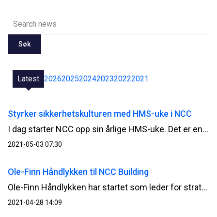
Søk
Latest
2026
2025
2024
2023
2022
2021
Styrker sikkerhetskulturen med HMS-uke i NCC
I dag starter NCC opp sin årlige HMS-uke. Det er en uke hvor de ansatte inspirerer hverandre og sammen videreutvikler og styrker sikkerhetskulturen i selskapet.
2021-05-03 07:30
Ole-Finn Håndlykken til NCC Building
Ole-Finn Håndlykken har startet som leder for strategi og utvikling i NCC Building Norge.
2021-04-28 14:09