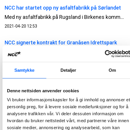
NCC har startet opp ny asfaltfabrikk på Sørlandet
Med ny asfaltfabrikk på Rugsland i Birkenes kommune står NCC nå klare for å levere asfalt til Sørlandets mange store og små asfaltprosjekter.
2021-04-20 12:53
NCC signerte kontrakt for Granåsen Idrettspark
NCC og Trondheim kommune har signert kontrakt for bygging av nye Granåsen Idrettspark. Gjennom en innledende samspillsfase er prosjektet optimalisert, og deltakerne i prosjektet har sammen utarbeidet robuste tekniske løsninger og planer for gjennomføringsfasen. Kontraktsverdien er ca MNOK 470.
2021-04-09 09:29
Samtykke
Detaljer
Om
Teknologileder flytter inn i Valle View
Hitachi ABB Power Grids i Norge flytter i løpet av 2. kvartal 2022 inn i NCC-bygde Valle View på Valle i Oslo. Totalt får selskapet cirka 3.700 kvadratmeter til disposisjon.
Denne nettsiden anvender cookies
2021-03-30 08:00
Vi bruker informasjonskapsler for å gi innhold og annonser et
personlig preg, for å levere sosiale mediefunksjoner og for å
Overleverte nytt badeanlegg til Bærum kommune
analysere trafikken vår. Vi deler dessuten informasjon om
hvordan du bruker nettstedet vårt, med partnerne våre innen
NCCs bygging av Rud svømmehall i Bærum er i disse dager ferdigstilt, og fredag ble det moderne og klimaeffektive badeanlegget overlevert Bærum kommune.
sosiale medier, annonsering og analysearbeid, som kan