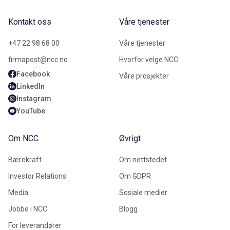
Kontakt oss
Våre tjenester
+47 22 98 68 00
Våre tjenester
firmapost@ncc.no
Hvorfor velge NCC
Facebook
Våre prosjekter
LinkedIn
Instagram
YouTube
Om NCC
Øvrigt
Bærekraft
Om nettstedet
Investor Relations
Om GDPR
Media
Sosiale medier
Jobbe i NCC
Blogg
For leverandører