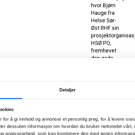
hvor Bjørn
Hauge fra
Helse Sør-
Øst RHF sin
prosjektorganisas
HSØ PO,
fremhevet
den gode
kulturen som
har preget
prosjektet.
Fagarbeiderne
Detaljer
ble rost for
sin
ookies
kompetanse,
og det gode
 for å gi innhold og annonser et personlig preg, for å levere sos
samarbeidet
deler dessuten informasjon om hvordan du bruker nettstedet vårt,
på prosjektet
og analysearbeid, som kan kombinere den med annen informasjon d