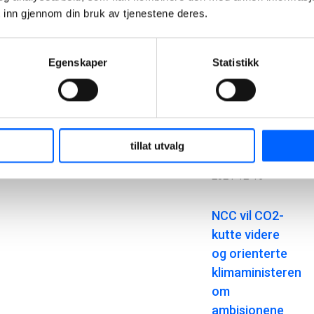
og den
 inn gjennom din bruk av tjenestene deres.
sterke HMS-
kulturen ble
Egenskaper
Statistikk
trukket frem
som
nøkkelfaktorer
for
prosjektets
tillat utvalg
suksess.
2024-12-16
NCC vil CO2-
kutte videre
og orienterte
klimaministeren
om
ambisjonene