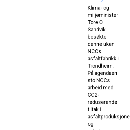
Klima- og
miljøminister
Tore O.
Sandvik
besøkte
denne uken
NCCs
asfaltfabrikk i
Trondheim.
På agendaen
sto NCCs
arbeid med
CO2-
reduserende
tiltak i
asfaltproduksjon
og