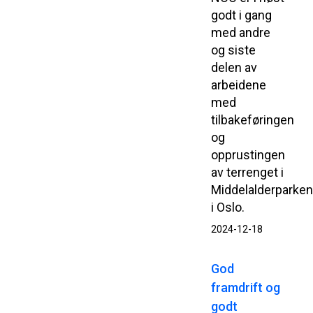
godt i gang
med andre
og siste
delen av
arbeidene
med
tilbakeføringen
og
opprustingen
av terrenget i
Middelalderparke
i Oslo.
2024-12-18
God
framdrift og
godt