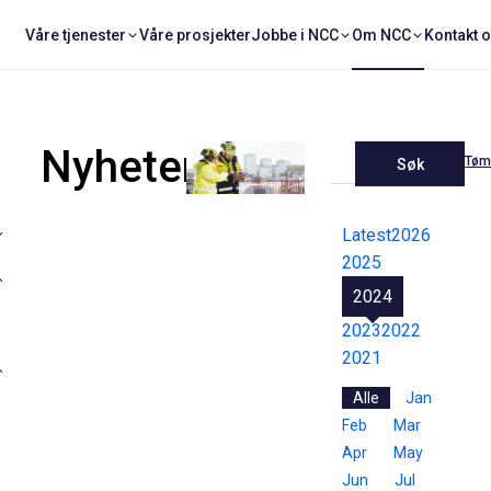
Våre tjenester
Våre prosjekter
Jobbe i NCC
Om NCC
Kontakt 
Nyheter
Tøm 
Søk
Latest
2026
2025
2024
2023
2022
2021
Alle
Jan
Feb
Mar
Apr
May
Jun
Jul