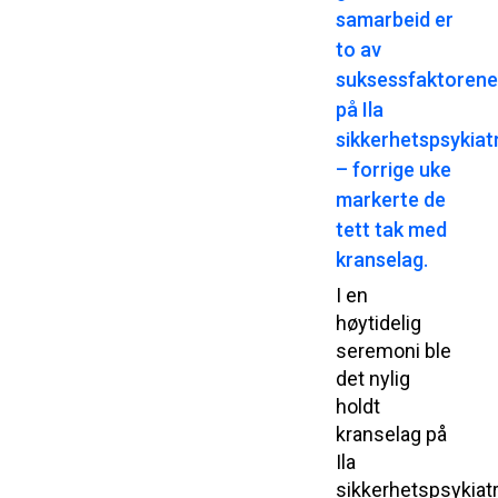
samarbeid er
to av
suksessfaktoren
på Ila
sikkerhetspsykiatr
– forrige uke
markerte de
tett tak med
kranselag.
I en
høytidelig
seremoni ble
det nylig
holdt
kranselag på
Ila
sikkerhetspsykiatr