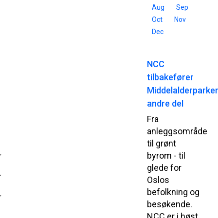
Aug
Sep
Oct
Nov
Dec
NCC
tilbakefører
Middelalderparke
andre del
Fra
anleggsområde
til grønt
byrom - til
glede for
Oslos
befolkning og
besøkende.
NCC er i høst