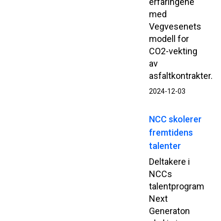
erfaringene
med
Vegvesenets
modell for
CO2-vekting
av
asfaltkontrakter.
2024-12-03
NCC skolerer
fremtidens
talenter
Deltakere i
NCCs
talentprogram
Next
Generaton