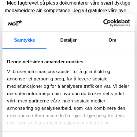
-Med fagbrevet på plass dokumenterer våre svært dyktige
medarbeidere sin kompetanse. Jeg vil gratulere våre nye
fagarbeidere, sier sjefen i Valberg pukkverk, Isak Eikeland.
Formaliseringen av kompetansen er viktig i forbindelse
med å bygge kompetanse og å dokumentere kvaliteten i
Samtykke
Detaljer
Om
våre prosesser, forklarer han.
De tre har jobbet på Valberg i flere år og nå var tiden inne
Denne nettsiden anvender cookies
for å formalisere kompetansen med et fagbrev.
Vi bruker informasjonskapsler for å gi innhold og
Les mer om
Valberg pukkverk
annonser et personlig preg, for å levere sosiale
mediefunksjoner og for å analysere trafikken vår. Vi deler
dessuten informasjon om hvordan du bruker nettstedet
NCC har oppfordret oss til å ta fagbrevet. Og selvfølgelig
vårt, med partnerne våre innen sosiale medier,
er det flott at vi har det nå fagbrevet på plass, sier den
annonsering og analysearbeid, som kan kombinere den
ferske fagarbeideren Lasse Minde.
med annen informasjon du har gjort tilgjengelig for dem,
De tre startet den formelle opplæringen på høsten i 2023
eller som de har samlet inn gjennom din bruk av
og har blant annet gjennomført 4 helgesamlinger for
tjenestene deres.