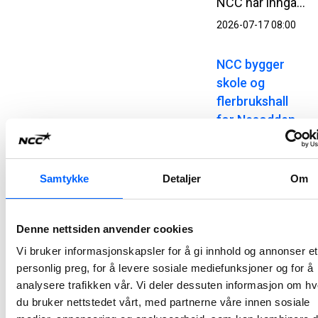
NCC har inngått kontrakt med Kystverket om utbygging av Kjøllefjord fiskerihavn i Lebesby kommune i Finnmark. Kontrakten har en verdi på 510 millioner norske kroner.
2026-07-17 08:00
NCC bygger
skole og
flerbrukshall
for Nesodden
kommune
NCC har signert en totalentreprisekontrakt med Nesodden kommune for bygging av Nesoddtangen skole og flerbrukshall. Avtalen har en verdi på om lag 345 millioner norske kroner.
Samtykke
Detaljer
Om
2026-07-07 13:00
NCC bygger
Denne nettsiden anvender cookies
Atløysambandet
Vi bruker informasjonskapsler for å gi innhold og annonser et
i Vestland
personlig preg, for å levere sosiale mediefunksjoner og for å
NCC og Vestland fylkeskommune har signert avtale for bygging av Atløysambandet. Ordreverdien er på om lag 1,5 milliarder norske kroner og er et av de største samferdselsprosjektene i regionen.
analysere trafikken vår. Vi deler dessuten informasjon om h
du bruker nettstedet vårt, med partnerne våre innen sosiale
2026-07-07 10:00