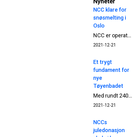
Nyheter
NCC klare for
snøsmelting i
Oslo
NCC er operative og klare for å smelte og rense snø fra Oslo-gatene. Anlegget er flyttet fra Akershuskaia til Grønlia og inn kommer også Oslo havn som kunde.
2021-12-21
Et trygt
fundament for
nye
Tøyenbadet
Med rundt 240 stålkjernepeler boret ned i fast fjell bidrar NCC-selskapet Hercules Fundamentering til et solid fundament for Oslos nye hovedbad for idrett og publikum, Tøyenbadet.
2021-12-21
NCCs
juledonasjon