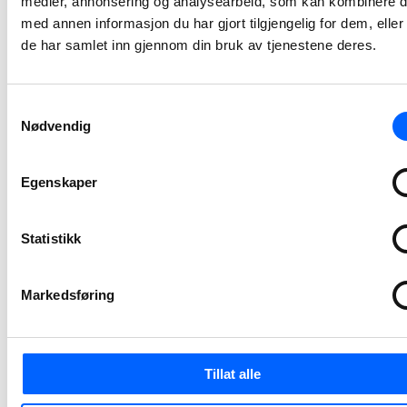
medier, annonsering og analysearbeid, som kan kombinere 
med annen informasjon du har gjort tilgjengelig for dem, elle
NCC bygger ny
de har samlet inn gjennom din bruk av tjenestene deres.
adkomst til
Tøyen T-
banestasjon
Samtykkevalg
Nødvendig
NCC har inngått avtale med Sporveien for byggingen av ny adkomst til Tøyen T-banestasjon i Oslo. Prosjektet vil bidra til bedre tilgjengelighet, økt sikkerhet og en mer fremtidsrettet kollektivløsning i et område med stor trafikk. Kontrakten har en verdi på 94 millioner norske kroner.
2026-07-03 12:06
Egenskaper
NCC skal
utvikle Stegen
Statistikk
renseanlegg
sammen med
Markedsføring
Indre Østfold
kommune
Indre Østfold kommune har inngått avtale med NCC om utvikling av Stegen renseanlegg i Askim. Utviklingsarbeidet, sammen med kommunen og prosessentreprenør, starter opp i juni i år og pågår frem til mai 2027.
Tillat alle
2026-06-12 07:30