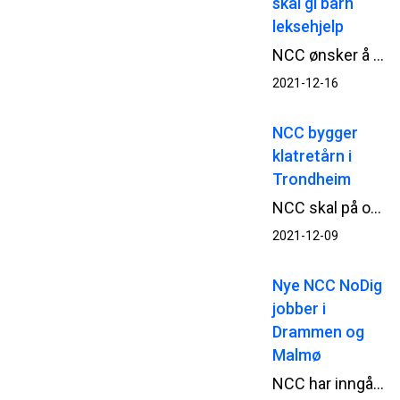
skal gi barn
leksehjelp
NCC ønsker å bidra til å gi barn og unge gode forutsetninger for å lære og utdanne seg. Juledonasjonen 2021 går derfor til en rekke organisasjoner i Norden som gjør en forskjell for mange ved å støtte barn med leksehjelp.
2021-12-16
NCC bygger
klatretårn i
Trondheim
NCC skal på oppdrag for R. Kjeldsberg AS bygge klatretårn i Sluppenveien 11-13 i Trondheim. Arbeidet starter opp i midten av januar og skal etter planen stå ferdig i løpet av sensommeren/høsten.
2021-12-09
Nye NCC NoDig
jobber i
Drammen og
Malmø
NCC har inngått kontrakt med Drammen kommune om gravefri rørfornying av kommunale avløpsledninger. I høst renoverer NCCs norske NoDig-eksperter også kommunale avløp i Malmø i Sverige.