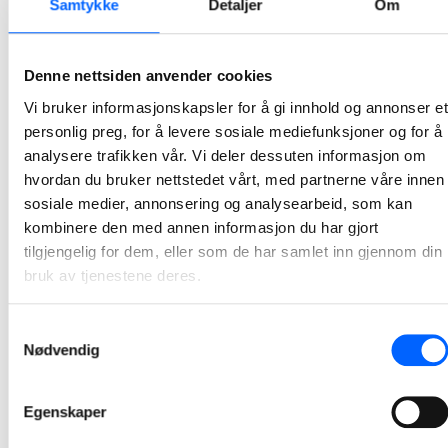
Samtykke
Detaljer
Om
NCC markerer Awareness Day for 15. gang –
tydelig nedgang i ulykkestall
Denne nettsiden anvender cookies
Onsdag 3. september kl. 09.00 stanser NCC arbeidet på alle sine arbeidsplasser i Norge, Sverige, Danmark og Finland for å markere Awareness Day – en felles sikkerhetsdag som har vært en viktig del av NCC sitt HMS-arbeid i 15 år. Årets tema setter søkelys på risikofylt atferd og hvordan dette kan forebygges.
Vi bruker informasjonskapsler for å gi innhold og annonser et
2025-09-02 10:00
personlig preg, for å levere sosiale mediefunksjoner og for å
analysere trafikken vår. Vi deler dessuten informasjon om
NCC skal asfaltere ny vei på Rv3 i Østerdalen
hvordan du bruker nettstedet vårt, med partnerne våre innen
På oppdrag for Anlegg Øst skal NCC asfaltere Rv 3 i Stor-Elvdal kommune.Totalt skal det legges nærmere 40 000 tonn asfalt på den 3,5 kilometer lange nye veistrekningen mellom Evenstad og Imsroa.
sosiale medier, annonsering og analysearbeid, som kan
kombinere den med annen informasjon du har gjort
2025-08-28 11:45
tilgjengelig for dem, eller som de har samlet inn gjennom din
bruk av tjenestene deres.
NCC tildelt stor asfaltkontrakt på E6-prosjekt i
Trøndelag
Samtykkevalg
NCC skal levere 200 000 tonn asfalt til veiprosjektet E6 Berkåk – Vindåsliene i Rennebu kommune i Trøndelag.
Nødvendig
2025-07-10 08:00
Egenskaper
NCC signerer utviklingskontrakt for rehabilitering