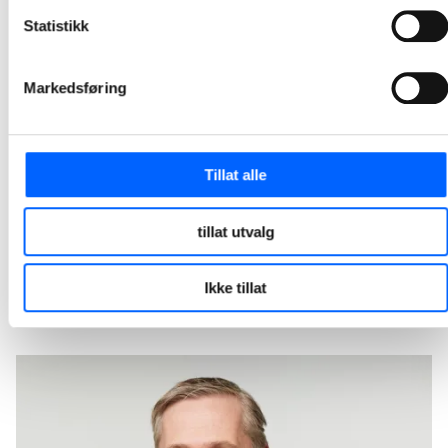
av skole og samfunnshus – og bygging av ny
Statistikk
flerbrukshall
Nesodden kommune og NCC har inngått en utviklingskontrakt for rehabilitering av Nesoddtangen skole og samfunnshus, samt oppføring av en ny flerbrukshall.
Markedsføring
2025-06-04 08:00
NCC arrangerer den årlige HMS-uken
Tillat alle
I løpet uken involveres alle ansatte i NCC-konsernet i ulike aktiviteter som skal inspirere, skape diskusjon og bidra til økt sikkerhetsfokus i det daglige arbeidet.
2025-05-19 07:45
tillat utvalg
1
2
3
4
5
12
...
Ikke tillat