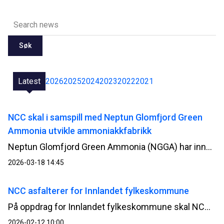
Søk
Latest
2026
2025
2024
2023
2022
2021
NCC skal i samspill med Neptun Glomfjord Green
Ammonia utvikle ammoniakkfabrikk
Neptun Glomfjord Green Ammonia (NGGA) har inngått en samspillsavtale med NCC om utviklingen av et nytt prosessanlegg for produksjon av grønn ammoniakk i Glomfjord.
2026-03-18 14:45
NCC asfalterer for Innlandet fylkeskommune
På oppdrag for Innlandet fylkeskommune skal NCC asfaltere fylkeskommunale veier i 2026. Arbeidet er delt inn i to kontrakter, som samlet har en verdi på omlag 200 millioner kroner.
2026-02-12 10:00