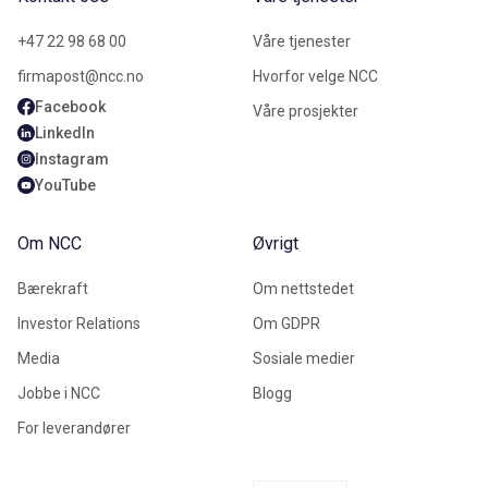
+47 22 98 68 00
Våre tjenester
firmapost@ncc.no
Hvorfor velge NCC
Facebook
Våre prosjekter
LinkedIn
Instagram
YouTube
Om NCC
Øvrigt
Bærekraft
Om nettstedet
Investor Relations
Om GDPR
Media
Sosiale medier
Jobbe i NCC
Blogg
For leverandører