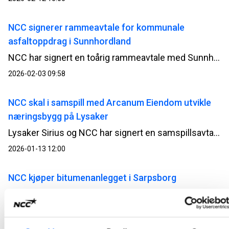
NCC signerer rammeavtale for kommunale
asfaltoppdrag i Sunnhordland
NCC har signert en toårig rammeavtale med Sunnhordland Innkjøpsforum for asfaltering av kommunale veier og arealer i 2026 – 2027.
2026-02-03 09:58
NCC skal i samspill med Arcanum Eiendom utvikle
næringsbygg på Lysaker
Lysaker Sirius og NCC har signert en samspillsavtale for utvikling av et næringsbygg i Philip Pedersens vei 9 i Bærum.
2026-01-13 12:00
NCC kjøper bitumenanlegget i Sarpsborg
NCC tar over bitumenanlegget på Greåker i Sarpsborg. Med kjøpet styrker NCC kapasiteten for bitumenleveranser til asfaltvirksomheten på Østlandet.
2025-11-25 08:00