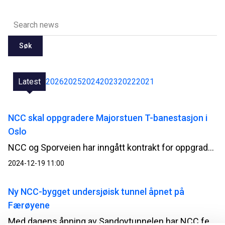
Søk
Latest
2026
2025
2024
2023
2022
2021
NCC skal oppgradere Majorstuen T-banestasjon i
Oslo
NCC og Sporveien har inngått kontrakt for oppgradering av Majorstuen T-banestasjon i Oslo. Kontrakten har en verdi på cirka 350 MNOK.
2024-12-19 11:00
Ny NCC-bygget undersjøisk tunnel åpnet på
Færøyene
Med dagens åpning av Sandoytunnelen har NCC ferdigstilt den andre undersjøiske veitunnelen på øyriket siden 2020, og til en samlet verdi av 2,7 MNOK.