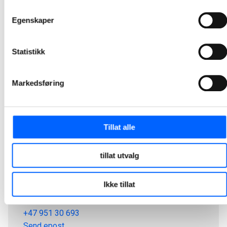
1
2
Egenskaper
Statistikk
Markedsføring
Tillat alle
tillat utvalg
Tor Heimdahl
Ikke tillat
Manager, Media Relations Norway, NCC Group
+47 951 30 693
Send epost