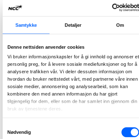
2023-12-21 15:32
NCC har overlevert Hammerfest ren havn
Samtykke
Detaljer
Om
NCC har nylig overlevert prosjekt Hammerfest ren havn til Kystverket og Hammerfest kommune, og har dermed ferdigstilt den storstilte miljøoppryddingen og fornyelsen av kommunens byhavn og Forsøl fiskerihavn.
2023-12-18 08:00
Denne nettsiden anvender cookies
Vi bruker informasjonskapsler for å gi innhold og annonser et
Lars Petter Gamlem er ny leder i NCC Building
personlig preg, for å levere sosiale mediefunksjoner og for å
Norway
analysere trafikken vår. Vi deler dessuten informasjon om
hvordan du bruker nettstedet vårt, med partnerne våre innen
Lars Petter Gamlem er i dag avdelingsleder for NCCs avdeling i Midt-Norge, en rolle han har hatt siden 2015. Han er utdannet sivilingeniør, Master of Science and Technology, fra NTNU.
sosiale medier, annonsering og analysearbeid, som kan
2023-12-04 13:01
kombinere den med annen informasjon du har gjort
tilgjengelig for dem, eller som de har samlet inn gjennom din
NCC donerer til Røde Kors Leksehjelp
bruk av tjenestene deres.
Utdanning betyr noe. Og like muligheter til å lykkes er viktig. NCC er en kunnskapsbedrift og vi ønsker å bidra til at enda flere kan utnytte sitt potensial. Et tilbud om gratis leksehjelp er viktig for mange og bidrar til at flere lykkes på skolen.
Samtykkevalg
2022-12-21 14:35
Nødvendig