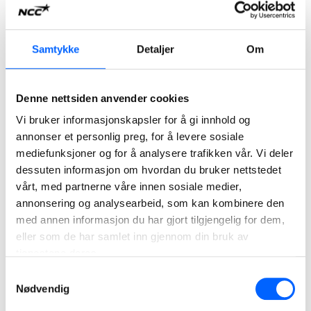
videre utviklingen av divisjonen. Vi har gode planer for
veien videre og svært dyktige medarbeidere. Over tid har vi
jobbet målrettet med kunnskapsdeling på tvers av
Samtykke
Detaljer
Om
avdelingene i Norge, og ved å bruke hele den nordiske
ekspertisen i NCC har vi vunnet en rekke spennende
prosjekter, sier Lars Petter Gamlem.
Denne nettsiden anvender cookies
Vi bruker informasjonskapsler for å gi innhold og
Lars Petter Gamlem tiltrådte stillingen som Head
of
annonser et personlig preg, for å levere sosiale
division
,
Building
Norway med virkning fra 1. desember i år.
mediefunksjoner og for å analysere trafikken vår. Vi deler
Blant prosjektene NCC
Building
Norway
gjennomfører er
dessuten informasjon om hvordan du bruker nettstedet
vårt, med partnerne våre innen sosiale medier,
Stovner bad
,
Bentsebrua
skole,
Brenneriveien
annonsering og analysearbeid, som kan kombinere den
studentb
oliger
,
kontorbygget
Valle
V
ision
i Oslo
, samt
Ny
med annen informasjon du har gjort tilgjengelig for dem,
Sikkerhetspsyk
iatri på Ila i Bærum
,
Sarpsborg bibliotek,
eller som de har samlet inn gjennom din bruk av
Hokksund rense
anlegg, Tønsberg tinghus,
og
Granåsen
tjenestene deres.
fotballhall og kontorbygget Teknostallen i Trondheim
.
Samtykkevalg
Nødvendig
For ytterligere informasjon, kontakt: