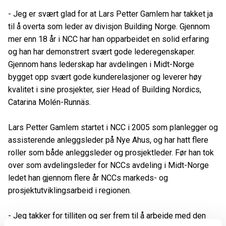
- Jeg er svært glad for at Lars Petter Gamlem har takket ja
til å overta som leder av divisjon
Building
Norge. Gjennom
mer enn 18 år i NCC har han opparbeidet en solid erfaring
og han har demonstrert svært gode lederegenskaper.
Gjennom hans lederskap har avdelingen i Midt-Norge
bygget opp svært gode kunderelasjoner og leverer høy
kvalitet i sine prosjekter, sier Head
of
Building
Nordics,
Catarina Molén-Runnäs.
Lars Petter Gamlem startet i NCC i 2005 som planlegger og
assisterende anleggsleder på Nye
Ahus
, og har hatt flere
roller som både anleggsleder og prosjektleder. Før han tok
over som avdelingsleder for NCCs avdeling i Midt-Norge
ledet han gjennom flere år NCCs markeds- og
prosjektutviklingsarbeid i regionen.
- Jeg takker for tilliten og ser frem til å arbeide med den