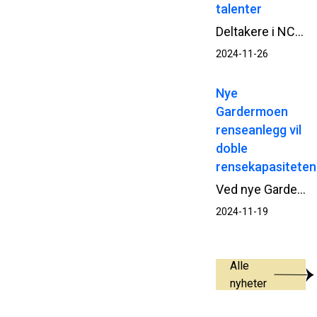
talenter
Deltakere i NCCs talentprogram Next Generaton skal i ni måneder jobbe målrettet sammen for å bli enda dyktigere i sine roller. Nylig var gruppen samlet i Oslo og Drammen for nettverksbygging, prosjektbesøk og presentasjoner.
2024-11-26
Nye
Gardermoen
renseanlegg vil
doble
rensekapasiteten
Ved nye Gardermoen renseanlegg er både selve bygganlegget og utomhusarbeider ferdigstilt av NCC. I høst testes anlegget for å se at alt fungerer som det skal, fram til planlagt driftssettelse i januar 2025.
2024-11-19
Alle
nyheter