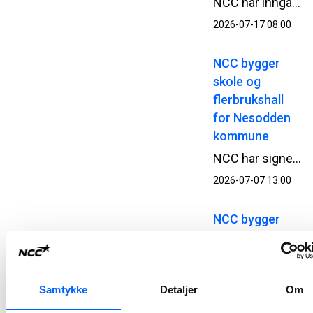
NCC har inngått kontrakt med Kystverket om utbygging av Kjøllefjord fiskerihavn i Lebesby kommune i Finnmark. Kontrakten har en verdi på 510 millioner norske kroner.
2026-07-17 08:00
NCC bygger
skole og
flerbrukshall
for Nesodden
kommune
NCC har signert en totalentreprisekontrakt med Nesodden kommune for bygging av Nesoddtangen skole og flerbrukshall. Avtalen har en verdi på om lag 345 millioner norske kroner.
2026-07-07 13:00
NCC bygger
Atløysambandet
i Vestland
NCC og Vestland fylkeskommune har signert avtale for bygging av Atløysambandet. Ordreverdien er på om lag 1,5 milliarder norske kroner og er et av de største samferdselsprosjektene i regionen.
Samtykke
Detaljer
Om
2026-07-07 10:00