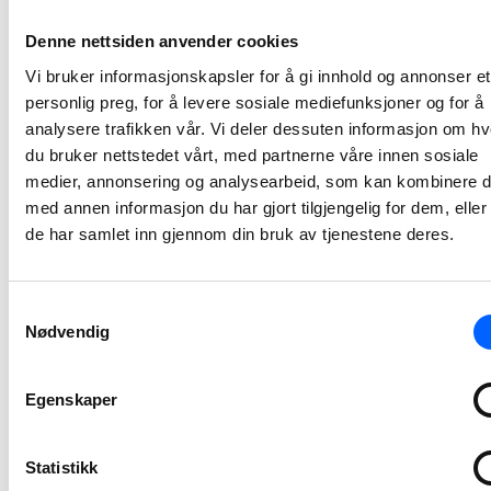
NCC bygger ny
Denne nettsiden anvender cookies
adkomst til
Vi bruker informasjonskapsler for å gi innhold og annonser et
Tøyen T-
personlig preg, for å levere sosiale mediefunksjoner og for å
banestasjon
analysere trafikken vår. Vi deler dessuten informasjon om h
du bruker nettstedet vårt, med partnerne våre innen sosiale
NCC har inngått avtale med Sporveien for byggingen av ny adkomst til Tøyen T-banestasjon i Oslo. Prosjektet vil bidra til bedre tilgjengelighet, økt sikkerhet og en mer fremtidsrettet kollektivløsning i et område med stor trafikk. Kontrakten har en verdi på 94 millioner norske kroner.
medier, annonsering og analysearbeid, som kan kombinere 
2026-07-03 12:06
med annen informasjon du har gjort tilgjengelig for dem, elle
de har samlet inn gjennom din bruk av tjenestene deres.
NCC skal
utvikle Stegen
Samtykkevalg
renseanlegg
Nødvendig
sammen med
Indre Østfold
kommune
Egenskaper
Indre Østfold kommune har inngått avtale med NCC om utvikling av Stegen renseanlegg i Askim. Utviklingsarbeidet, sammen med kommunen og prosessentreprenør, starter opp i juni i år og pågår frem til mai 2027.
Statistikk
2026-06-12 07:30