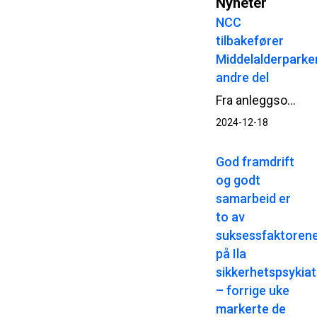
Nyheter
NCC
tilbakefører
Middelalderparke
andre del
Fra anleggsområde til grønt byrom - til glede for Oslos befolkning og besøkende. NCC er i høst godt i gang med andre og siste delen av arbeidene med tilbakeføringen og opprustingen av terrenget i Middelalderparken i Oslo.
2024-12-18
God framdrift
og godt
samarbeid er
to av
suksessfaktoren
på Ila
sikkerhetspsykiat
– forrige uke
markerte de