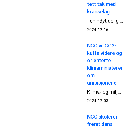
tett tak med
kranselag.
I en høytidelig seremoni ble det nylig holdt kranselag på Ila sikkerhetspsykiatri, hvor Bjørn Hauge fra Helse Sør-Øst RHF sin prosjektorganisasjon HSØ PO, fremhevet den gode kulturen som har preget prosjektet. Fagarbeiderne ble rost for sin kompetanse, og det gode samarbeidet på prosjektet og den sterke HMS-kulturen ble trukket frem som nøkkelfaktorer for prosjektets suksess.
2024-12-16
NCC vil CO2-
kutte videre og
orienterte
klimaministeren
om
ambisjonene
Klima- og miljøminister Tore O. Sandvik besøkte denne uken NCCs asfaltfabrikk i Trondheim. På agendaen sto NCCs arbeid med CO2-reduserende tiltak i asfaltproduksjonen og erfaringene med Vegvesenets modell for CO2-vekting av asfaltkontrakter.
2024-12-03
NCC skolerer
fremtidens