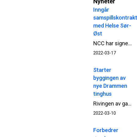
Nyheter
Inngår
samspillskontrak
med Helse Sør-
Øst
NCC har signert samspillskontrakt med Helse Sør-Øst RHF for utvikling av Ny sikkerhetspsykiatri på Ila i Bærum. Samspillsarbeidet starter opp umiddelbart.
2022-03-17
Starter
byggingen av
nye Drammen
tinghus
Rivingen av gamle Park hotell i Drammen er gjennomført. Nå starter Statsbygg og NCC opp betongarbeidene til det nye tinghuset.
2022-03-10
Forbedrer