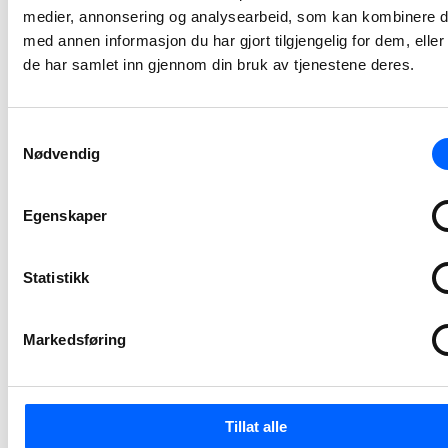
medier, annonsering og analysearbeid, som kan kombinere 
NCC bygger ny
med annen informasjon du har gjort tilgjengelig for dem, elle
adkomst til
de har samlet inn gjennom din bruk av tjenestene deres.
Tøyen T-
banestasjon
Samtykkevalg
NCC har inngått avtale med Sporveien for byggingen av ny adkomst til Tøyen T-banestasjon i Oslo. Prosjektet vil bidra til bedre tilgjengelighet, økt sikkerhet og en mer fremtidsrettet kollektivløsning i et område med stor trafikk. Kontrakten har en verdi på 94 millioner norske kroner.
Nødvendig
2026-07-03 12:06
Egenskaper
NCC skal
utvikle Stegen
Statistikk
renseanlegg
sammen med
Indre Østfold
Markedsføring
kommune
Indre Østfold kommune har inngått avtale med NCC om utvikling av Stegen renseanlegg i Askim. Utviklingsarbeidet, sammen med kommunen og prosessentreprenør, starter opp i juni i år og pågår frem til mai 2027.
Tillat alle
2026-06-12 07:30