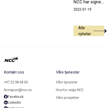
NCC har signert samspillskontrakt med Øvre Eiker kommune for nytt renseanlegg i Hokksund.
2022-01-19
Alle
nyheter
Kontakt oss
Våre tjenester
+47 22 98 68 00
Våre tjenester
firmapost@ncc.no
Hvorfor velge NCC
Facebook
Våre prosjekter
LinkedIn