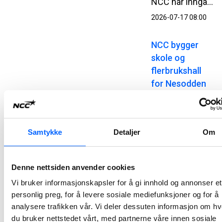
NCC har inngått kontrakt med Kystverket om utbygging av Kjøllefjord fiskerihavn i Lebesby kommune i Finnmark. Kontrakten har en verdi på 510 millioner norske kroner.
2026-07-17 08:00
NCC bygger
skole og
flerbrukshall
for Nesodden
kommune
NCC har signert en totalentreprisekontrakt med Nesodden kommune for bygging av Nesoddtangen skole og flerbrukshall. Avtalen har en verdi på om lag 345 millioner norske kroner.
2026-07-07 13:00
Samtykke
Detaljer
Om
NCC bygger
Denne nettsiden anvender cookies
Atløysambandet
i Vestland
Vi bruker informasjonskapsler for å gi innhold og annonser et
personlig preg, for å levere sosiale mediefunksjoner og for å
NCC og Vestland fylkeskommune har signert avtale for bygging av Atløysambandet. Ordreverdien er på om lag 1,5 milliarder norske kroner og er et av de største samferdselsprosjektene i regionen.
analysere trafikken vår. Vi deler dessuten informasjon om h
2026-07-07 10:00
du bruker nettstedet vårt, med partnerne våre innen sosiale