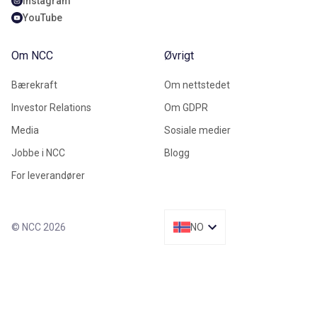
Instagram
YouTube
Om NCC
Øvrigt
Bærekraft
Om nettstedet
Investor Relations
Om GDPR
Media
Sosiale medier
Jobbe i NCC
Blogg
For leverandører
© NCC 2026
NO