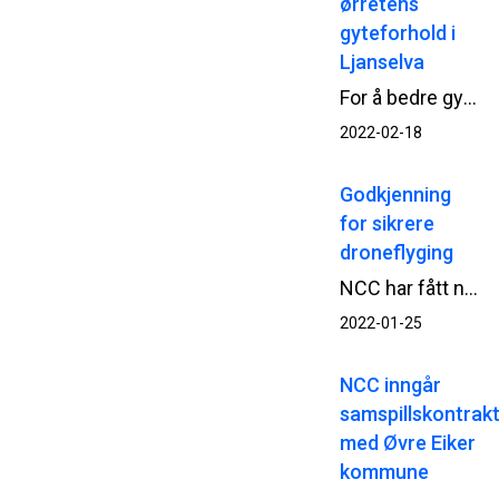
ørretens
gyteforhold i
Ljanselva
For å bedre gyteforholdene for ørreten i Ljanselva i Oslo, har NCC Område Oslo nylig utført habitatforbedring.
2022-02-18
Godkjenning
for sikrere
droneflyging
NCC har fått ny godkjenning for fortsatt droneflyging i sine anleggsprosjekt, etter at nye, strengere europeiske regler for å fly drone begynte å gjelde fra nyttår.
2022-01-25
NCC inngår
samspillskontrak
med Øvre Eiker
kommune