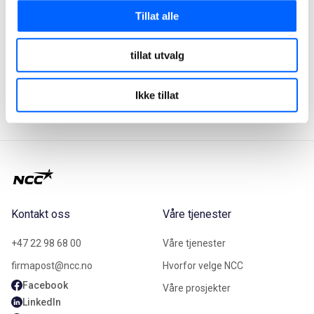
Les mer om NCCs bruk av droner
Tillat alle
tillat utvalg
2022-01-25
Ikke tillat
Kontakt oss
Våre tjenester
+47 22 98 68 00
Våre tjenester
firmapost@ncc.no
Hvorfor velge NCC
Facebook
Våre prosjekter
LinkedIn