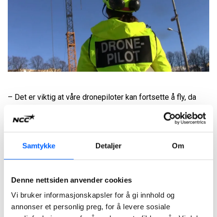
– Det er viktig at våre dronepiloter kan fortsette å fly, da
NCC virkelig ser nytteverdien av å bruke dette verktøyet i
våre prosjekter, sier stikningssjef Maria Kristine Toftland
Melfald i NCC.
Samtykke
Detaljer
Om
NCC har anvendt droner siden 2016, og droner har etter
hvert blitt et svært nyttig og sentralt hjelpemiddel i
entreprenørselskapets prosjekter. NCC bruker droner både
Denne nettsiden anvender cookies
under planlegging og i gjennomføring av prosjekter.
Vi bruker informasjonskapsler for å gi innhold og
annonser et personlig preg, for å levere sosiale
Ny tillatelse