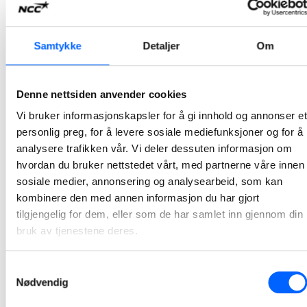
NCC skal asfaltere Ørsta-Volda lufthavn
Samtykke
Detaljer
Om
På oppdrag for Avinor starter NCC i midten av juni opp arbeidet med å reasfaltere Ørsta-Volda lufthavn i Ørsta kommune. Oppdraget har en verdi på ca 20 millioner kroner.
2023-06-02 07:45
Denne nettsiden anvender cookies
Vi bruker informasjonskapsler for å gi innhold og annonser et
NCC asfalterer E6 Kvithammar - Åsen
personlig preg, for å levere sosiale mediefunksjoner og for å
NCC Industry startet i mai opp asfaltarbeider på Nye Veier-prosjektet E6 Kvithammar – Åsen. Totalt skal det legges 200 000 tonn asfalt på den 19 kilometer lange veistrekningen.
analysere trafikken vår. Vi deler dessuten informasjon om
2022-06-21 07:30
hvordan du bruker nettstedet vårt, med partnerne våre innen
sosiale medier, annonsering og analysearbeid, som kan
kombinere den med annen informasjon du har gjort
NCC reduserer CO2-utslipp fra asfaltfabrikker med
tilgjengelig for dem, eller som de har samlet inn gjennom din
80 prosent
bruk av tjenestene deres.
NCC Industry bygger om to asfaltfabrikker og tar i bruk trepellets som fyringskilde i asfaltproduksjon. Ut fra planlagt produksjon ved de to fabrikkene, estimeres en CO2-reduksjon på nærmere 4 200 tonn CO2, som tilsvarer nærmere 80 prosent reduksjon av utslippet.
2022-06-08 11:25
Samtykkevalg
Nødvendig
1
2
3
4