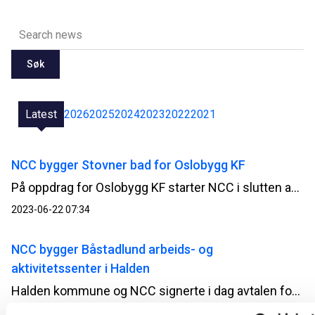
Søk
Latest
2026
2025
2024
2023
2022
2021
NCC bygger Stovner bad for Oslobygg KF
På oppdrag for Oslobygg KF starter NCC i slutten av juni opp byggearbeidet på Stovner bad i Groruddalen i Oslo. Prosjektet har en kontraktsverdi på ca 825 MNOK og skal stå ferdig i 2026.
2023-06-22 07:34
NCC bygger Båstadlund arbeids- og
aktivitetssenter i Halden
Halden kommune og NCC signerte i dag avtalen for bygging av Båstadlund arbeids- og aktivitetssenter. Kontrakten har en verdi på ca 70 millioner kroner.
2023-06-21 11:26