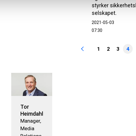
styrker sikkerhets
selskapet.
2021-05-03
07:30
1
2
3
4
Tor
Heimdahl
Manager,
Media
Relations