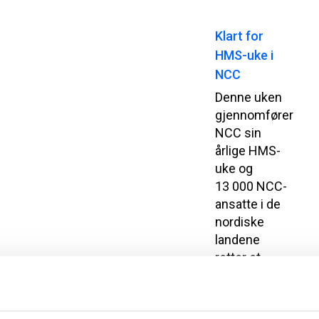
Klart for
HMS-uke i
NCC
Denne uken
gjennomfører
NCC sin
årlige HMS-
uke og
13 000 NCC-
ansatte i de
nordiske
landene
retter et
ekstra fokus
på helse,
miljø og