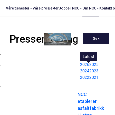
Våre tjenester
Våre prosjekter
Jobbe i NCC
Om NCC
Kontakt 
Pressemeldinger
Søk
Latest
2026
2025
2024
2023
2022
2021
NCC
etablerer
asfaltfabrikk