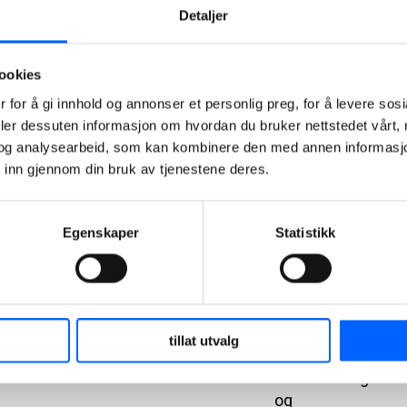
sikkerhet på
Detaljer
jobben.
2022-05-02
ookies
07:50
 for å gi innhold og annonser et personlig preg, for å levere sos
deler dessuten informasjon om hvordan du bruker nettstedet vårt,
Styrker
og analysearbeid, som kan kombinere den med annen informasjon d
sikkerhetskulture
 inn gjennom din bruk av tjenestene deres.
med HMS-
uke i NCC
Egenskaper
Statistikk
I dag starter
NCC opp sin
årlige HMS-
uke. Det er en
uke
tillat utvalg
hvor de ansatte in
hverandre og samm
og