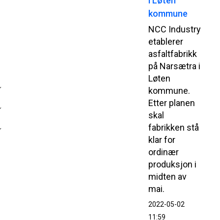
i Løten
kommune
NCC Industry
etablerer
asfaltfabrikk
på Narsætra i
Løten
kommune.
Etter planen
skal
fabrikken stå
klar for
ordinær
produksjon i
midten av
mai.
2022-05-02
11:59