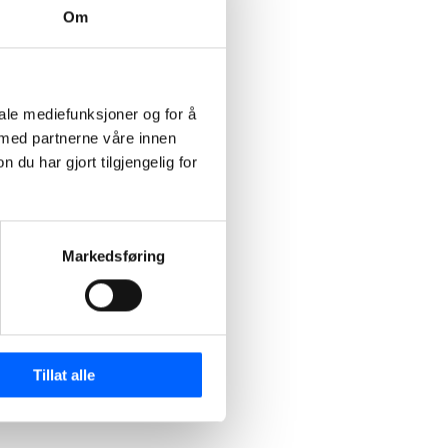
Om
iale mediefunksjoner og for å
 med partnerne våre innen
u har gjort tilgjengelig for
n
Markedsføring
Tillat alle
spirerer
en videreutvikler