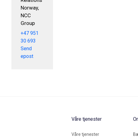
Norway,
NCC
Group
+47 951
30 693
Send
epost
Våre tjenester
O
Våre tjenester
Bæ