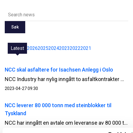
Søk
Latest
2026
2025
2024
2023
2022
2021
NCC skal asfaltere for Isachsen Anlegg i Oslo
NCC Industry har nylig inngått to asfaltkontrakter med Isachsen Anlegg og skal i løpet av sesongen produsere og legge om lag 11 000 tonn asfalt i Oslo.
2023-04-27 09:30
NCC leverer 80 000 tonn med steinblokker til
Tyskland
NCC har inngått en avtale om leveranse av 80 000 tonn med steinblokker til Kieler kanal i Tyskland.
2023-04-13 14:00