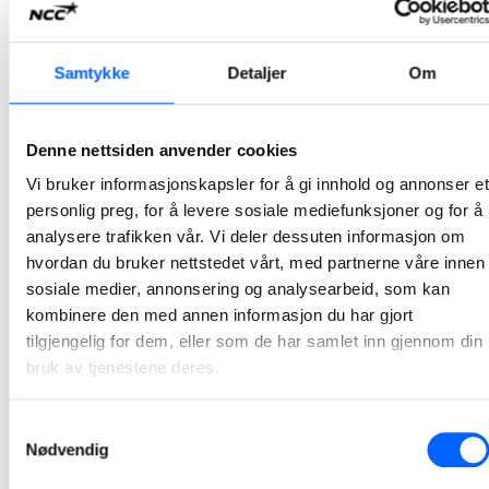
NCC skal bygge 209 studentboliger for
Samtykke
Detaljer
Om
Studentsamskipnaden SiO
NCC har inngått avtale med Studentsamskipnaden SiO for bygging av 209 studentboliger i Brenneriveien 11 i Oslo.
Denne nettsiden anvender cookies
2022-04-25 14:02
Vi bruker informasjonskapsler for å gi innhold og annonser et
personlig preg, for å levere sosiale mediefunksjoner og for å
Ole-Finn Håndlykken til NCC Building
analysere trafikken vår. Vi deler dessuten informasjon om
Ole-Finn Håndlykken har startet som leder for strategi og utvikling i NCC Building Norge.
hvordan du bruker nettstedet vårt, med partnerne våre innen
2021-04-28 14:09
sosiale medier, annonsering og analysearbeid, som kan
kombinere den med annen informasjon du har gjort
tilgjengelig for dem, eller som de har samlet inn gjennom din
NCC har startet opp ny asfaltfabrikk på Sørlandet
bruk av tjenestene deres.
Med ny asfaltfabrikk på Rugsland i Birkenes kommune står NCC nå klare for å levere asfalt til Sørlandets mange store og små asfaltprosjekter.
2021-04-20 12:53
Samtykkevalg
Nødvendig
1
2
3