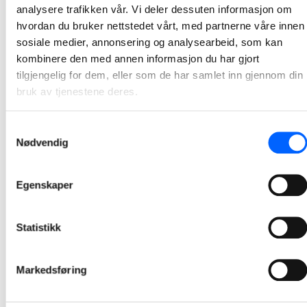
analysere trafikken vår. Vi deler dessuten informasjon om
hvordan du bruker nettstedet vårt, med partnerne våre innen
1
2
sosiale medier, annonsering og analysearbeid, som kan
kombinere den med annen informasjon du har gjort
tilgjengelig for dem, eller som de har samlet inn gjennom din
bruk av tjenestene deres.
Samtykkevalg
Nødvendig
Egenskaper
Statistikk
Markedsføring
Tor Heimdahl
Manager, Media Relations Norway, NCC Group