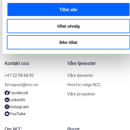
+47 951 30 693
Send epost
Tillat alle
tillat utvalg
Ikke tillat
Kontakt oss
Våre tjenester
+47 22 98 68 00
Våre tjenester
firmapost@ncc.no
Hvorfor velge NCC
Facebook
Våre prosjekter
LinkedIn
Instagram
YouTube
Om NCC
Øvrigt