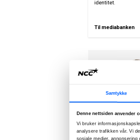
identitet.
Til mediabanken
Samtykke
Denne nettsiden anvender c
Tonje Sund
Head of Communi
Vi bruker informasjonskapsler
analysere trafikken vår. Vi 
NCC Group
sosiale medier, annonsering 