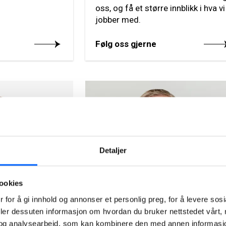
oss, og få et større innblikk i hva vi
jobber med.
Følg oss gjerne
Detaljer
ookies
Tor Heimdahl
cation Norway,
Manager, Media Relations
 for å gi innhold og annonser et personlig preg, for å levere sos
deler dessuten informasjon om hvordan du bruker nettstedet vårt,
Norway, NCC Group
og analysearbeid, som kan kombinere den med annen informasjon d