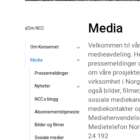
Media
Om NCC
Velkommen til vå
Om Konsernet
medieavdeling. He
Media
pressemeldinger 
om våre prosjekte
Pressemeldinger
virksomhet i Norg
Nyheter
også bilder, filmer
sosiale mediekana
NCC:s blogg
mediekontakter o
Abonnementstjeneste
Mediehenvendelse
Bilder og filmer
Medietelefon Nor
24 192
Sosiale medier