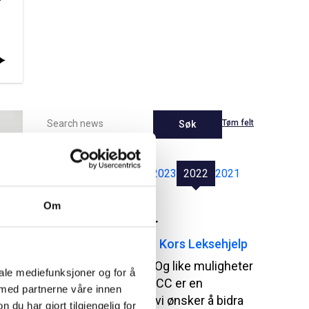
Tøm felt
Søk
Latest
2026
2025
2024
2023
2022
2021
Om
Pressemeldinger
NCC donerer til Røde Kors Leksehjelp
Utdanning betyr noe. Og like muligheter
iale mediefunksjoner og for å
til å lykkes er viktig. NCC er en
 med partnerne våre innen
kunnskapsbedrift og vi ønsker å bidra
u har gjort tilgjengelig for