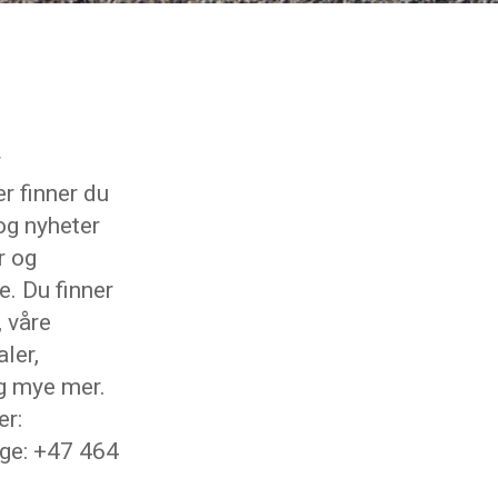
r
r finner du
og nyheter
r og
e. Du finner
, våre
ler,
g mye mer.
r:
ge: +47 464