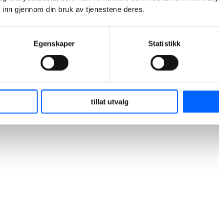
 inn gjennom din bruk av tjenestene deres.
+47 951 30 693
Send epost
Egenskaper
Statistikk
tillat utvalg