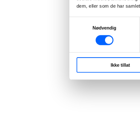
dem, eller som de har samlet
+47 40 30 42 94
Send epost
Samtykkevalg
Nødvendig
Ikke tillat