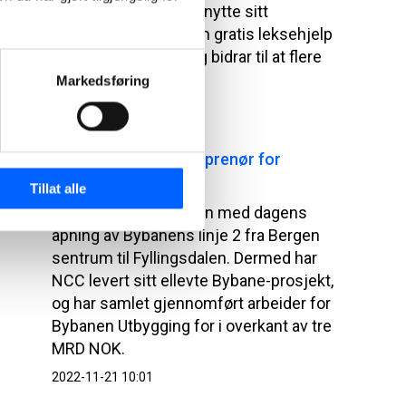
til at enda flere kan utnytte sitt
potensial. Et tilbud om gratis leksehjelp
er viktig for mange og bidrar til at flere
lykkes på skolen.
Markedsføring
2022-12-21 14:35
NCC en sentral entreprenør for
Bybanen
Tillat alle
NCC gratulerer Bergen med dagens
åpning av Bybanens linje 2 fra Bergen
sentrum til Fyllingsdalen. Dermed har
NCC levert sitt ellevte Bybane-prosjekt,
og har samlet gjennomført arbeider for
Bybanen Utbygging for i overkant av tre
MRD NOK.
2022-11-21 10:01