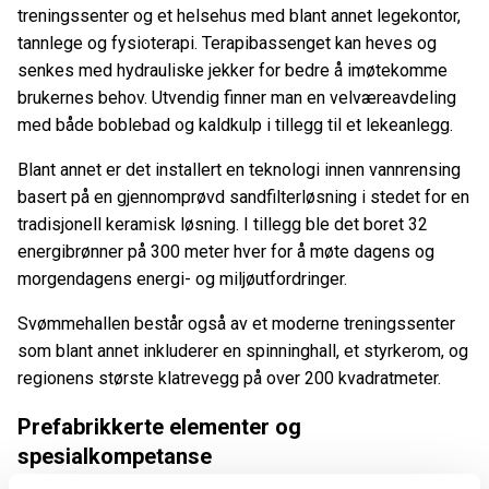
treningssenter og et helsehus med blant annet legekontor,
tannlege og fysioterapi. Terapibassenget kan heves og
senkes med hydrauliske jekker for bedre å imøtekomme
brukernes behov. Utvendig finner man en velværeavdeling
med både boblebad og kaldkulp i tillegg til et lekeanlegg.
Blant annet er det installert en teknologi innen vannrensing
basert på en gjennomprøvd sandfilterløsning i stedet for en
tradisjonell keramisk løsning. I tillegg ble det boret 32
energibrønner på 300 meter hver for å møte dagens og
morgendagens energi- og miljøutfordringer.
Svømmehallen består også av et moderne treningssenter
som blant annet inkluderer en spinninghall, et styrkerom, og
regionens største klatrevegg på over 200 kvadratmeter.
Prefabrikkerte elementer og
spesialkompetanse