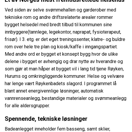
Ved siden av selve svømmehallen og garderober med
tekniske rom og andre driftsrelaterte arealer rommer
bygget helsedel med bredt tilbud til kommunen sine
innbyggere(tannlege, legekontor, naprapat, fysioterapeut,
frisør). I 3. etg. er det eget treningssenter, klatre- og buldre
rom over hele tre plan og kiosk/kaffe i inngangspartiet.
Med andre ord er bygget et konsept bygg hvor de ulike
delene i bygget er avhengig og drar nytte av hverandre og
som gjør at man håper at bygget vil i lang tid tjene Røyken,
Hurums og omkringliggende kommuner. Helse og velvære
har lenge vært Røykenbadets slagord. I programmet lå
blant annet energivennlige løsninger, automatisk
vannrenseanlegg, bestandige materialer og svømmeanlegg
for alle aldersgrupper.
Spennende, tekniske løsninger
Badeanlegget inneholder fem basseng, samt sklier,