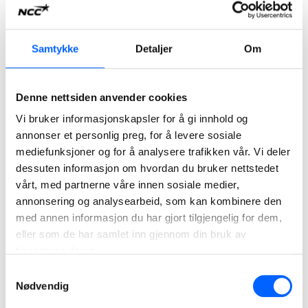
NCC startet for alvor byggingen av Røykenbadet i uke 48 i
2015 da selskapet monterte byggets første prefabrikkerte
betongelementer. Bruk av prefabrikkerte betongelementer i
Samtykke
Detaljer
Om
kombinasjon med NCCs spesialkompetanse innen bygging
av svømmehaller og badeanlegg, var en av hovedgrunnene
til at bygget ble levert på rekordtid.
Denne nettsiden anvender cookies
Vi bruker informasjonskapsler for å gi innhold og
annonser et personlig preg, for å levere sosiale
Fakta
mediefunksjoner og for å analysere trafikken vår. Vi deler
dessuten informasjon om hvordan du bruker nettstedet
Prosjekt:
8350 kvadratmeter idretts- og helsebygg
vårt, med partnerne våre innen sosiale medier,
Byggetid:
Juni
2015 - November 2016
annonsering og analysearbeid, som kan kombinere den
Kunde:
Røyken kommune v/Røykenbadet KF
med annen informasjon du har gjort tilgjengelig for dem,
Entrepriseform:
eller som de har samlet inn gjennom din bruk av
Totalentreprise i samspill
tjenestene deres.
Kontrakt:
232 millioner kroner eks. mva
Samtykkevalg
Nødvendig
Arkitekt:
Nuno Arkitekter
Bærekraft
: 32 energi brønner, fjernvarme, NCC