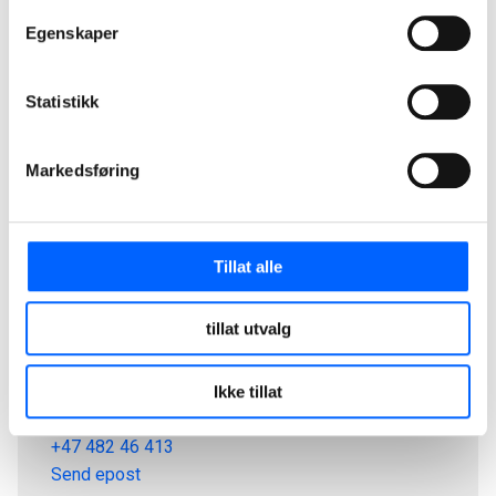
Sustainable Sites
Egenskaper
Statistikk
Markedsføring
Tillat alle
tillat utvalg
Gunnar Svein Ulvestad
Konseptansvarlig Badeanlegg, Samspill, NCC
Ikke tillat
Building Nordics
+47 482 46 413
Send epost