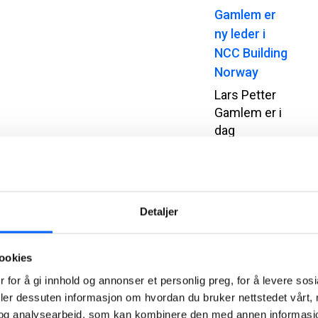
Gamlem er
ny leder i
NCC Building
Norway
Lars Petter
Gamlem er i
dag
avdelingsleder
for NCCs
avdeling i
Midt-Norge,
Detaljer
en rolle han
har hatt siden
2015. Han er
ookies
utdannet
 for å gi innhold og annonser et personlig preg, for å levere sos
sivilingeniør,
deler dessuten informasjon om hvordan du bruker nettstedet vårt,
Master of
og analysearbeid, som kan kombinere den med annen informasjon d