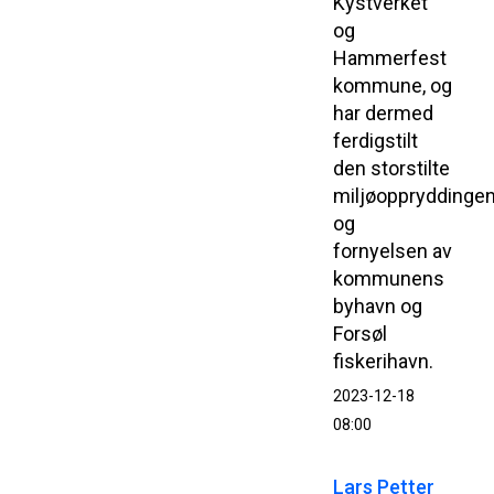
Kystverket
og
Hammerfest
kommune, og
har dermed
ferdigstilt
den storstilte
miljøoppryddinge
og
fornyelsen av
kommunens
byhavn og
Forsøl
fiskerihavn.
2023-12-18
08:00
Lars Petter