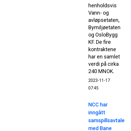
henholdsvis
Vann- og
avløpsetaten,
Bymiljøetaten
og OsloBygg
KF. De fire
kontraktene
har en samlet
verdi på cirka
240 MNOK.
2023-11-17
07:45
NCC har
inngått
samspillsavtale
med Bane