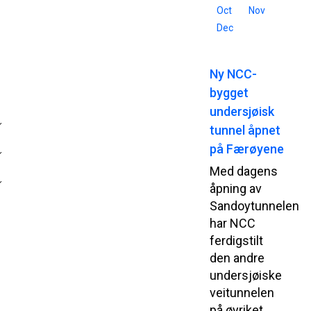
Oct
Nov
Dec
Ny NCC-
bygget
undersjøisk
tunnel åpnet
på Færøyene
Med dagens
åpning av
Sandoytunnelen
har NCC
ferdigstilt
den andre
undersjøiske
veitunnelen
på øyriket