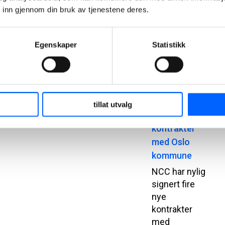
Science and
 inn gjennom din bruk av tjenestene deres.
Technology,
fra NTNU.
Egenskaper
Statistikk
2023-12-04
13:01
NCC har
signert fire
tillat utvalg
nye
kontrakter
med Oslo
kommune
NCC har nylig
signert fire
nye
kontrakter
med