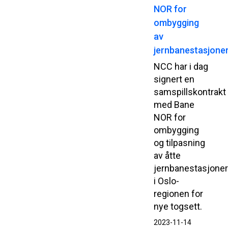
NOR for
ombygging
av
jernbanestasjone
NCC har i dag
signert en
samspillskontrakt
med Bane
NOR for
ombygging
og tilpasning
av åtte
jernbanestasjone
i Oslo-
regionen for
nye togsett.
2023-11-14