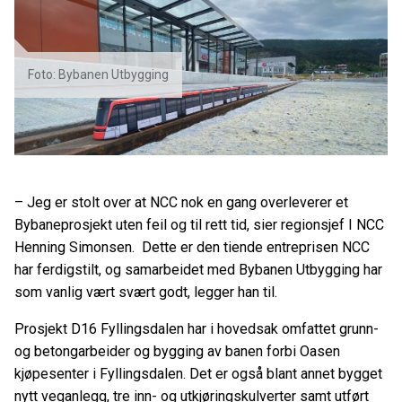
Foto: Bybanen Utbygging
– Jeg er stolt over at NCC nok en gang overleverer et
Bybaneprosjekt uten feil og til rett tid, sier regionsjef I NCC
Henning Simonsen. Dette er den tiende entreprisen NCC
har ferdigstilt, og samarbeidet med Bybanen Utbygging har
som vanlig vært svært godt, legger han til.
Prosjekt D16 Fyllingsdalen har i hovedsak omfattet grunn-
og betongarbeider og bygging av banen forbi Oasen
kjøpesenter i Fyllingsdalen. Det er også blant annet bygget
nytt veganlegg, tre inn- og utkjøringskulverter samt utført