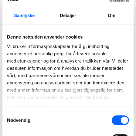
samarbeid med byggherren fra første dag, sier Dale.
D16 prosjektet som er den første grunnentreprisen som er
Samtykke
Detaljer
Om
ferdig på dette fjerde byggetrinnet for å få Bybanen fra
Bergen sentrum til Fyllingsdalen, utgjør endestoppet på
Denne nettsiden anvender cookies
banen fram til bydelen.
Vi bruker informasjonskapsler for å gi innhold og
– Løst på en god måte
annonser et personlig preg, for å levere sosiale
mediefunksjoner og for å analysere trafikken vår. Vi deler
Anleggsområdet har i hovedsak vært mellom Oasen Senter
dessuten informasjon om hvordan du bruker nettstedet
og idrettsplassen ved Fyllingsdalen vgs. Det er også utført
vårt, med partnerne våre innen sosiale medier,
arbeider i boligfeltet Ørnahaugen.
annonsering og analysearbeid, som kan kombinere den
med annen informasjon du har gjort tilgjengelig for dem,
Ifølge prosjektleder Steffen Dale i NCC har det vært
eller som de har samlet inn gjennom din bruk av
utfordrende elementer i prosjektet, og som er blitt løst på
tjenestene deres.
en meget bra måte.
Samtykkevalg
– Å etablere en ny innkjøring i kjelleren på kjøpesenteret
Nødvendig
Oasen Senter samtidig som senterets parkeringsanlegg,
butikker samt alle helsetilbudene har vært åpne, kunne til