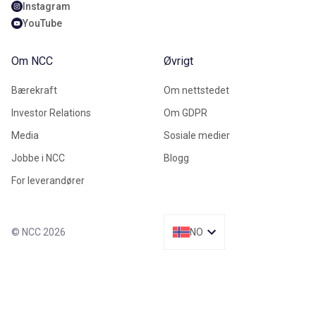
Instagram
YouTube
Om NCC
Øvrigt
Bærekraft
Om nettstedet
Investor Relations
Om GDPR
Media
Sosiale medier
Jobbe i NCC
Blogg
For leverandører
© NCC 2026
NO