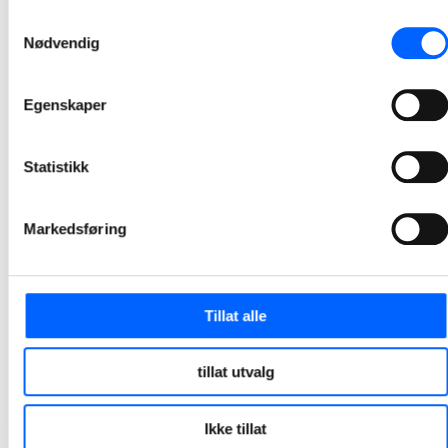
2022-01-19
Samtykkevalg
Nødvendig
Smelter og renser Oslo-snø døgnet rundt
NCCs snøsmelteranlegg er i gang dag og natt for å rense og smelte snø fra Oslo-gatene.
Egenskaper
2022-01-13
Statistikk
Markedsføring
Tillat alle
tillat utvalg
Ikke tillat