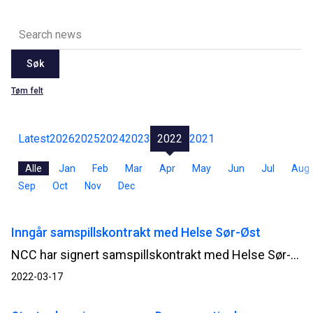
Søk
Tøm felt
Latest
2026
2025
2024
2023
2022
2021
Alle
Jan
Feb
Mar
Apr
May
Jun
Jul
Aug
Sep
Oct
Nov
Dec
Inngår samspillskontrakt med Helse Sør-Øst
NCC har signert samspillskontrakt med Helse Sør-Øst RHF for utvikling av Ny sikkerhetspsykiatri på Ila i Bærum. Samspillsarbeidet starter opp umiddelbart.
2022-03-17