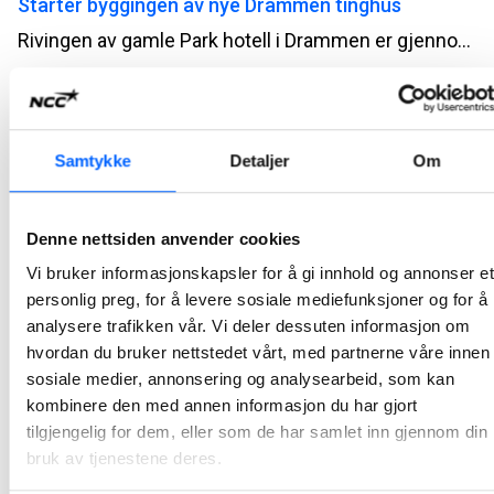
Starter byggingen av nye Drammen tinghus
Rivingen av gamle Park hotell i Drammen er gjennomført. Nå starter Statsbygg og NCC opp betongarbeidene til det nye tinghuset.
2022-03-10
Forbedrer ørretens gyteforhold i Ljanselva
Samtykke
Detaljer
Om
For å bedre gyteforholdene for ørreten i Ljanselva i Oslo, har NCC Område Oslo nylig utført habitatforbedring.
2022-02-18
Denne nettsiden anvender cookies
Godkjenning for sikrere droneflyging
Vi bruker informasjonskapsler for å gi innhold og annonser et
personlig preg, for å levere sosiale mediefunksjoner og for å
NCC har fått ny godkjenning for fortsatt droneflyging i sine anleggsprosjekt, etter at nye, strengere europeiske regler for å fly drone begynte å gjelde fra nyttår.
analysere trafikken vår. Vi deler dessuten informasjon om
2022-01-25
hvordan du bruker nettstedet vårt, med partnerne våre innen
sosiale medier, annonsering og analysearbeid, som kan
NCC inngår samspillskontrakt med Øvre Eiker
kombinere den med annen informasjon du har gjort
kommune
tilgjengelig for dem, eller som de har samlet inn gjennom din
bruk av tjenestene deres.
NCC har signert samspillskontrakt med Øvre Eiker kommune for nytt renseanlegg i Hokksund.