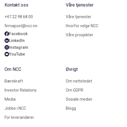
Kontakt oss
Våre tjenester
+47 22 98 68 00
Våre tjenester
firmapost@ncc.no
Hvorfor velge NCC
Facebook
Våre prosjekter
LinkedIn
Instagram
YouTube
Om NCC
Øvrigt
Bærekraft
Om nettstedet
Investor Relations
Om GDPR
Media
Sosiale medier
Jobbe i NCC
Blogg
For leverandører