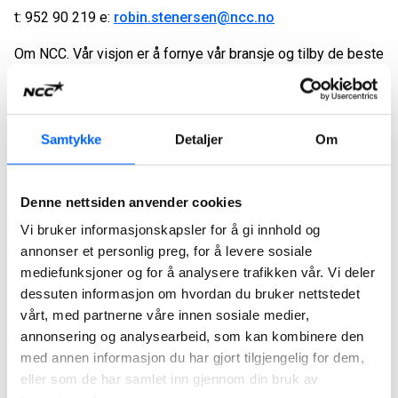
t: 952 90 219 e:
robin.stenersen@ncc.no
Om NCC. Vår visjon er å fornye vår bransje og tilby de beste
bærekraftige løsningene. NCC er ett Nordens ledende
selskaper innen bygg og anlegg, infrastruktur og
eiendomsutvikling med en årlig omsetning, eksludert
Samtykke
Detaljer
Om
Bonava, på SEK 53 milliarder og over 17.000 ansatte i 2016.
Konsernet opererer i hele Norden, med den største delen
av virksomheten i Sverige. Les mer om oss på NCC.no og
Denne nettsiden anvender cookies
følg oss på sosiale medier og på bransjebloggen Beyond
Vi bruker informasjonskapsler for å gi innhold og
Construction for tilgang til de ferskeste nyhetene. NCC er
annonser et personlig preg, for å levere sosiale
børsnotert på NASDAQ Stockholm.
mediefunksjoner og for å analysere trafikken vår. Vi deler
dessuten informasjon om hvordan du bruker nettstedet
vårt, med partnerne våre innen sosiale medier,
Relatert materiale
annonsering og analysearbeid, som kan kombinere den
med annen informasjon du har gjort tilgjengelig for dem,
eller som de har samlet inn gjennom din bruk av