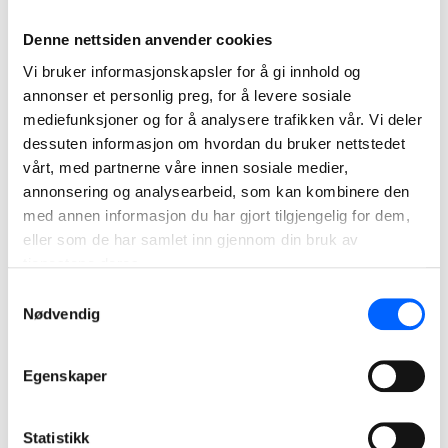
nytte av vår erfaring fra de to
Denne nettsiden anvender cookies
tunnelene vi bygde på Førøyene på
Vi bruker informasjonskapsler for å gi innhold og
begynnelsen av 2000-tallet.
annonser et personlig preg, for å levere sosiale
mediefunksjoner og for å analysere trafikken vår. Vi deler
Kenneth Nilsson, Head of NCC infrastructure
dessuten informasjon om hvordan du bruker nettstedet
vårt, med partnerne våre innen sosiale medier,
annonsering og analysearbeid, som kan kombinere den
med annen informasjon du har gjort tilgjengelig for dem,
eller som de har samlet inn gjennom din bruk av
tjenestene deres.
Samtykkevalg
Nødvendig
Se time lapse fra stuffen i Eysturoytunnelen
Egenskaper
Statistikk