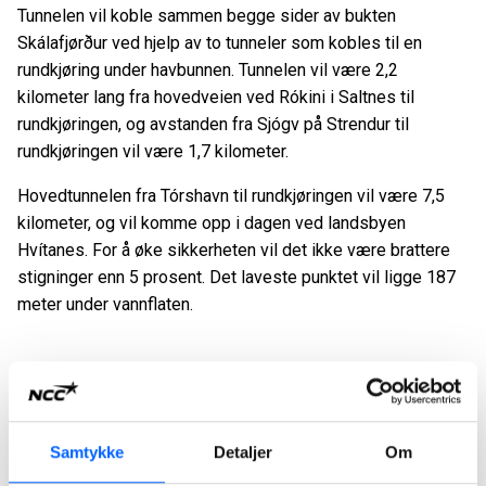
Tunnelen vil koble sammen begge sider av bukten
Skálafjørður ved hjelp av to tunneler som kobles til en
rundkjøring under havbunnen. Tunnelen vil være 2,2
kilometer lang fra hovedveien ved Rókini i Saltnes til
rundkjøringen, og avstanden fra Sjógv på Strendur til
rundkjøringen vil være 1,7 kilometer.
Hovedtunnelen fra Tórshavn til rundkjøringen vil være 7,5
kilometer, og vil komme opp i dagen ved landsbyen
Hvítanes. For å øke sikkerheten vil det ikke være brattere
stigninger enn 5 prosent. Det laveste punktet vil ligge 187
meter under vannflaten.
NCC har lang erfaring med å bygge
tunneler. Spisskompetansen finnes i
Samtykke
Detaljer
Om
vår norske virksomhet, og vi drar