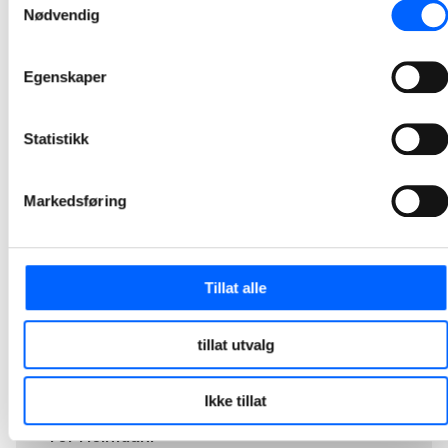
Fredag denne uken kunne Oslos ordfører offisielt åpne NCC-bygde Manglerud bad og aktivitetshus, og lørdag 24.september er anlegget åpent for publikum.
Nødvendig
2022-09-23 18:26
Egenskaper
1
2
3
4
Statistikk
Markedsføring
Tillat alle
tillat utvalg
Ikke tillat
Tor Heimdahl