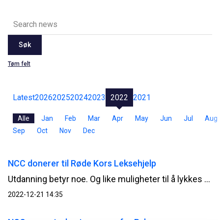
Søk
Tøm felt
Latest
2026
2025
2024
2023
2022
2021
Alle
Jan
Feb
Mar
Apr
May
Jun
Jul
Aug
Sep
Oct
Nov
Dec
NCC donerer til Røde Kors Leksehjelp
Utdanning betyr noe. Og like muligheter til å lykkes er viktig. NCC er en kunnskapsbedrift og vi ønsker å bidra til at enda flere kan utnytte sitt potensial. Et tilbud om gratis leksehjelp er viktig for mange og bidrar til at flere lykkes på skolen.
2022-12-21 14:35