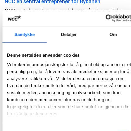
NCC en sentral entreprenør for Bybanen
NCC gratulerer Bergen med dagens åpning av Bybanens linje 2 fra Bergen sentrum til Fyllingsdalen. Dermed har NCC levert sitt ellevte Bybane-prosjekt, og har samlet gjennomført arbeider for Bybanen Utbygging for i overkant av tre MRD NOK.
2022-11-21 10:01
Samtykke
Detaljer
Om
NCC overleverte Venjar – Eidsvoll: Krysset mållinjen
langt foran skjema
NCC har avsluttet storkontrakten med bygging av nytt dobbeltspor mellom Venjar og Eidsvoll nord over sju måneder før sluttfristen. Det vanket gjensidige godord da entreprenøren og byggherren Bane NOR markerte overtagelsen 1. november.
Denne nettsiden anvender cookies
2022-11-03 14:45
Vi bruker informasjonskapsler for å gi innhold og annonser et
personlig preg, for å levere sosiale mediefunksjoner og for å
analysere trafikken vår. Vi deler dessuten informasjon om
Rehabiliterte Halden helsehus er nå åpent for
hvordan du bruker nettstedet vårt, med partnerne våre innen
publikum
sosiale medier, annonsering og analysearbeid, som kan
Mandag åpnet det det nye helsehuset i Halden kommune. NCC har siden sommeren 2021 rehabilitert bygget som nå står ferdig. Overlevering foregikk tidligere i uken og det nye helsehuset er nå offisielt åpent for publikum.
kombinere den med annen informasjon du har gjort
2022-10-10 17:38
tilgjengelig for dem, eller som de har samlet inn gjennom din
bruk av tjenestene deres.
Nytt badeanlegg fra NCC åpnet i Oslo
Samtykkevalg