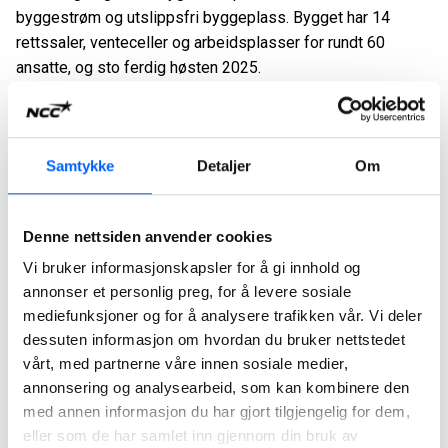
byggestrøm og utslippsfri byggeplass. Bygget har 14
rettssaler, venteceller og arbeidsplasser for rundt 60
ansatte, og sto ferdig høsten 2025.
De fargede betongelementene er sentrale i byggets
arkitektoniske uttrykk. De gir bygget en tydelig identitet
med referanser til den lokale bergarten tønsbergitt,
Samtykke
Detaljer
Om
samtidig som de sikrer høy presisjon, kvalitet og redusert
byggetid.
Denne nettsiden anvender cookies
– At prosjektet nå er nominert til to ulike betongpriser, av to
Vi bruker informasjonskapsler for å gi innhold og
forskjellige fagmiljøer, er en sterk anerkjennelse av
annonser et personlig preg, for å levere sosiale
arbeidet som er lagt ned. Det viser at vi har lykkes med
mediefunksjoner og for å analysere trafikken vår. Vi deler
både tekniske løsninger, arkitektonisk kvalitet og
dessuten informasjon om hvordan du bruker nettstedet
gjennomføring, sier Jonatan Hjellnes, prosjektleder i NCC
vårt, med partnerne våre innen sosiale medier,
Norge.
annonsering og analysearbeid, som kan kombinere den
med annen informasjon du har gjort tilgjengelig for dem,
Det er ventet offentliggjøring av vinneren av
eller som de har samlet inn gjennom din bruk av
Betongelementprisen i mars/april.