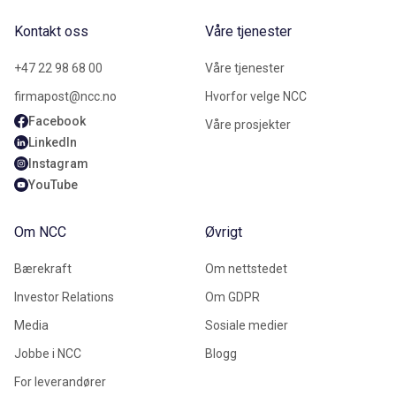
Kontakt oss
Våre tjenester
+47 22 98 68 00
Våre tjenester
firmapost@ncc.no
Hvorfor velge NCC
Facebook
Våre prosjekter
LinkedIn
Instagram
YouTube
Om NCC
Øvrigt
Bærekraft
Om nettstedet
Investor Relations
Om GDPR
Media
Sosiale medier
Jobbe i NCC
Blogg
For leverandører