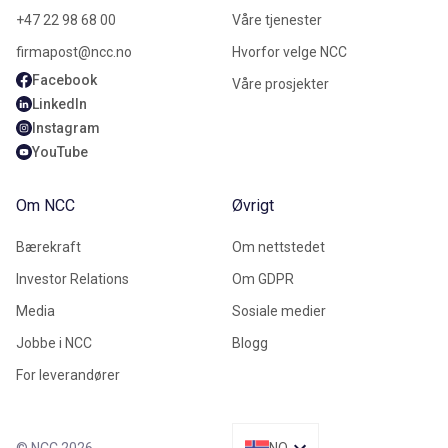
+47 22 98 68 00
Våre tjenester
firmapost@ncc.no
Hvorfor velge NCC
Facebook
Våre prosjekter
LinkedIn
Instagram
YouTube
Om NCC
Øvrigt
Bærekraft
Om nettstedet
Investor Relations
Om GDPR
Media
Sosiale medier
Jobbe i NCC
Blogg
For leverandører