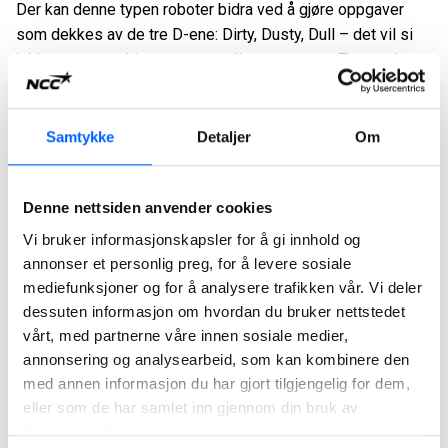
Der kan denne typen roboter bidra ved å gjøre oppgaver
som dekkes av de tre D-ene: Dirty, Dusty, Dull – det vil si
jobber som er skitne, støvete eller monotone. Eksempler
på slike oppgaver er inspeksjon av trange rom eller etter
sprengning, hvor det er fare for sprengstøv og fallende
stein. På denne måten reduseres arbeidsmiljørisikoen for
Samtykke
Detaljer
Om
anleggspersonell og det skapes en tryggere byggeplass.
– Her på prosjektet i Drammen undersøker vi også
Denne nettsiden anvender cookies
muligheter for å kunne bruke roboten på områder som er
Vi bruker informasjonskapsler for å gi innhold og
farlige å oppholde seg, og slik at vi også kan samle inn
annonser et personlig preg, for å levere sosiale
verdifulle data fra slike steder i prosjekter, forteller Terje
mediefunksjoner og for å analysere trafikken vår. Vi deler
Andersen.
dessuten informasjon om hvordan du bruker nettstedet
vårt, med partnerne våre innen sosiale medier,
– Samtidig som vi ser en rekke bruksområder for NiCCi, er
annonsering og analysearbeid, som kan kombinere den
dette en utforskende reise hvor vi er åpne for å finne nye
med annen informasjon du har gjort tilgjengelig for dem,
områder hvor hun kan være nyttig, sier Christina Claeson
eller som de har samlet inn gjennom din bruk av
Jonsson.
tjenestene deres.