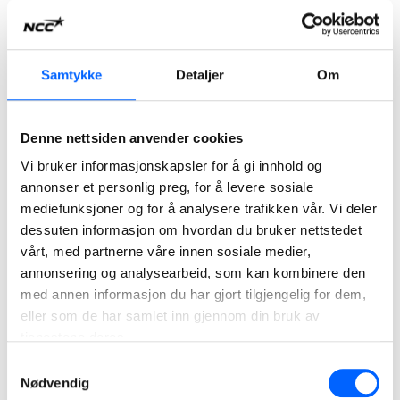
prosjekteringsleder i NCC Building Gjermund Johnsen.
Prosjekteringsledernettverket møtes to ganger i året, der
det er fokus på faglig innhold og erfaringsutveksling.
Samtykke
Detaljer
Om
Nettverket ledes av engasjerte prosjekteringsledere på
tvers av Bulidings avdelinger i Norge.
Denne nettsiden anvender cookies
Vil du bli med på laget? Se våre ledige stillinger her
Vi bruker informasjonskapsler for å gi innhold og
annonser et personlig preg, for å levere sosiale
Det var flere nye prosjekteringsledere i NCC som deltok på
mediefunksjoner og for å analysere trafikken vår. Vi deler
samlingen, og de fant fort sin plass i gruppen.
dessuten informasjon om hvordan du bruker nettstedet
- Det var veldig gøy å bli kjent med nye kollegaer, og få de
vårt, med partnerne våre innen sosiale medier,
inkludert i vårt nettverk. Det er viktig at de nye kjenner seg
annonsering og analysearbeid, som kan kombinere den
trygg på at det er lov å spørre om råd og andres erfaring på
med annen informasjon du har gjort tilgjengelig for dem,
eller som de har samlet inn gjennom din bruk av
tvers av prosjekter, fortsetter Johnsen.
tjenestene deres.
Erfaringsdeling
Samtykkevalg
Nødvendig
I nettverket er det prosjekteringsledere fra både NCC