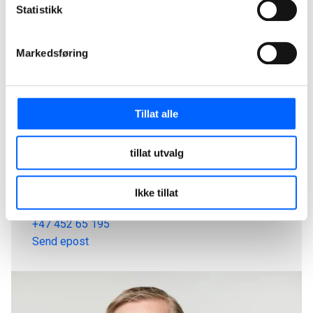
Statistikk
Markedsføring
Tillat alle
tillat utvalg
Eivind Svarva
Distriktsleder Avdeling Midt-Norge, NCC Building
Ikke tillat
Nordics
+47 452 65 195
Send epost