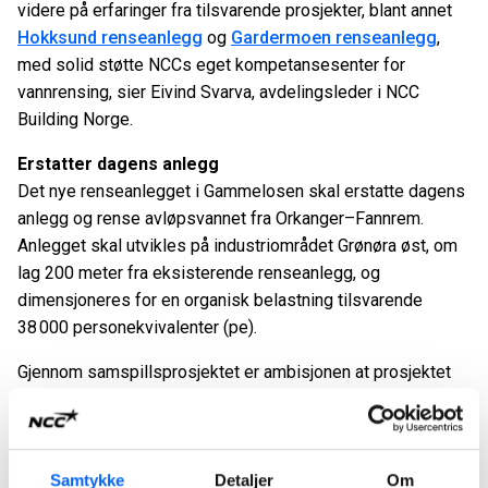
videre på erfaringer fra tilsvarende prosjekter, blant annet
Hokksund renseanlegg
og
Gardermoen renseanlegg
,
med solid støtte NCCs eget kompetansesenter for
vannrensing, sier Eivind Svarva, avdelingsleder i NCC
Building Norge.
Erstatter dagens anlegg
Det nye renseanlegget i Gammelosen skal erstatte dagens
anlegg og rense avløpsvannet fra Orkanger–Fannrem.
Anlegget skal utvikles på industriområdet Grønøra øst, om
lag 200 meter fra eksisterende renseanlegg, og
dimensjoneres for en organisk belastning tilsvarende
38 000 personekvivalenter (pe).
Gjennom samspillsprosjektet er ambisjonen at prosjektet
oppnår redusert usikkerhet ved at fagmiljøene jobber tett
sammen om å avklare forutsetninger tidlig i prosjektet. Den
strukturerte samspillsmetodikken gjør at nødvendige
beslutninger tas på riktig tidspunkt, noe som sikrer både
Samtykke
Detaljer
Om