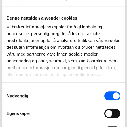
fremdrift og riktige prioriteringer i utviklingsløpet.
Vi ser frem til et konstruktivt samspill hvor både
Denne nettsiden anvender cookies
kommunen, NCC, rådgivende ingeniører og leverandører
Vi bruker informasjonskapsler for å gi innhold og
deltar, sier Eivind Svarva.
annonser et personlig preg, for å levere sosiale
mediefunksjoner og for å analysere trafikken vår. Vi deler
Samspillsavtalen ble signert 19. mars.
dessuten informasjon om hvordan du bruker nettstedet
vårt, med partnerne våre innen sosiale medier,
annonsering og analysearbeid, som kan kombinere den
Bildetekst:
med annen informasjon du har gjort tilgjengelig for dem,
NCC og Orkland kommune signerte utviklingsavtale for nytt
eller som de har samlet inn gjennom din bruk av
renseanlegg på Orkanger.
tjenestene deres.
Fra venstre: Eivind Svarva, avdelingsleder i NCC Building
Samtykkevalg
Norge og Dario Leko, prosjektleder i Orkland kommune.
Nødvendig
FOTO: NCC.
Egenskaper