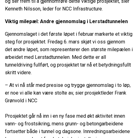
og ser frem til å gjennomføre dette viktige prosjektet, sier
Kenneth Nilsson, leder for NCC Infrastructure.
Viktig milepæl: Andre gjennomslag i Lerstadtunnelen
Gjennomslaget i det første løpet i februar markerte et viktig
steg for prosjektet. Fredag 6. mars skjøt vi oss gjennom
det andre løpet, som representerer den største milepælen i
arbeidet med Lerstadtunnelen. Med dette er all
tunneldriving fullført, og prosjektet tar nå et betydningsfullt
skritt videre.
– At vi nå står med presise og trygge gjennomslag i to løp,
er noe vi alle kan være stolte av, sier prosjektleder Frank
Grønvold i NCC
Prosjektet går nå inn i en ny fase med økt aktivitet innen
vann- og frostsikring, mens grunn- og betongarbeidene
fortsetter både i tunnel og dagsone. Innredningsarbeidene