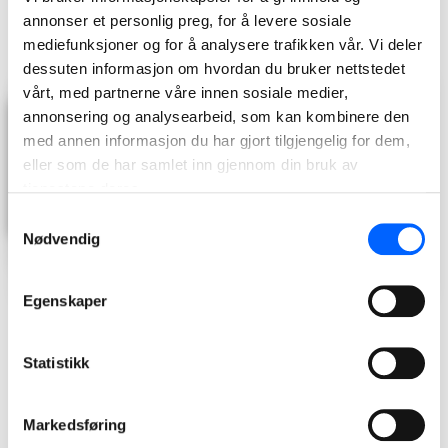
deler av denne trafikken vil få en ny, mer effektiv trasé som
annonser et personlig preg, for å levere sosiale
gir bedre flyt, økt trafikksikkerhet og en mer forutsigbar
mediefunksjoner og for å analysere trafikken vår. Vi deler
reisevei.
dessuten informasjon om hvordan du bruker nettstedet
vårt, med partnerne våre innen sosiale medier,
annonsering og analysearbeid, som kan kombinere den
med annen informasjon du har gjort tilgjengelig for dem,
eller som de har samlet inn gjennom din bruk av
tjenestene deres.
Samtykkevalg
Nødvendig
Egenskaper
Statistikk
Markedsføring