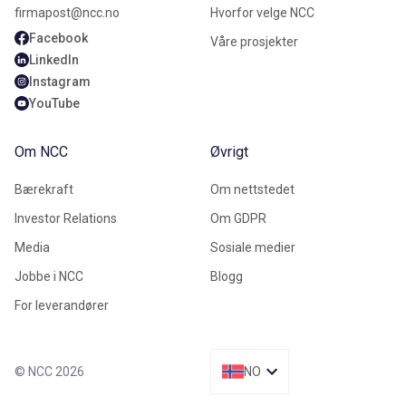
firmapost@ncc.no
Hvorfor velge NCC
Facebook
Våre prosjekter
LinkedIn
Instagram
YouTube
Om NCC
Øvrigt
Bærekraft
Om nettstedet
Investor Relations
Om GDPR
Media
Sosiale medier
Jobbe i NCC
Blogg
For leverandører
© NCC 2026
NO