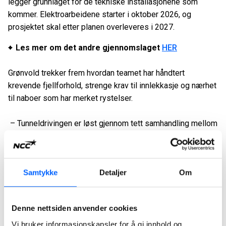
legger grunnlaget for de tekniske installasjonene som
kommer. Elektroarbeidene starter i oktober 2026, og
prosjektet skal etter planen overleveres i 2027.
Les mer om det andre gjennomslaget
HER
Grønvold trekker frem hvordan teamet har håndtert
krevende fjellforhold, strenge krav til innlekkasje og nærhet
til naboer som har merket rystelser.
– Tunneldrivingen er løst gjennom tett samhandling mellom
fagmiljøene våre og en arbeidskultur der sikkerhet alltid
kommer først, sier han.
Hva vil bli bedre?
Samtykke
Detaljer
Om
Når Lerstadtunnelen åpner for trafikk høsten 2027, vil den
avlaste en av Ålesunds mest belastede veistrekninger.
Denne nettsiden anvender cookies
Omtrent 15 000 kjøretøy passerer området daglig, og store
Vi bruker informasjonskapsler for å gi innhold og