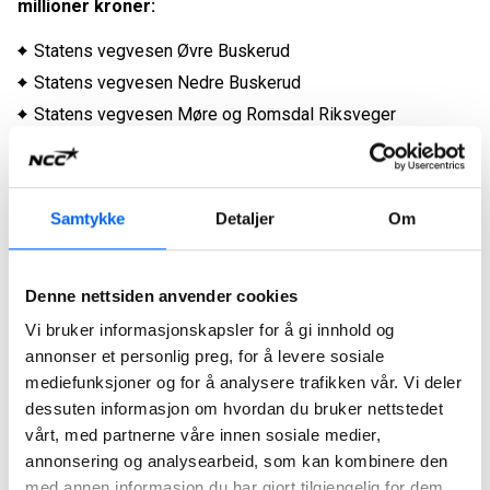
millioner kroner:
Statens vegvesen Øvre Buskerud
Statens vegvesen Nedre Buskerud
Statens vegvesen Møre og Romsdal Riksveger
Statens vegvesen Trøndelag Nord - Riksveger
Statens vegvesen Trøndelag Sør - Riksveger
Agder FK Agder Øst
Samtykke
Detaljer
Om
Agder FK Agder midt
Akershus FK Forsterkning og asfaltering
Denne nettsiden anvender cookies
Vestland FK Vegforsterkning Vestland 2025
Vi bruker informasjonskapsler for å gi innhold og
Innlandet FK Mjøsområdet
annonser et personlig preg, for å levere sosiale
Telemark FK Telemark Fylkeskommune
mediefunksjoner og for å analysere trafikken vår. Vi deler
Møre og Romsdal FK Fylkesveger Sunnmøre
dessuten informasjon om hvordan du bruker nettstedet
Rogaland FK Nord-Rogaland
vårt, med partnerne våre innen sosiale medier,
annonsering og analysearbeid, som kan kombinere den
Vestland FK Voss, Hardanger og Sunnhordland
med annen informasjon du har gjort tilgjengelig for dem,