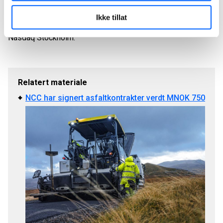
asfalt og steinmaterialer samt utvikling av
næringseiendom. I 2024 omsatte NCC for cirka 62
Ikke tillat
milliarder SEK og 11 800 ansatte. NCCs aksjer er notert på
Nasdaq Stockholm.
Relatert materiale
NCC har signert asfaltkontrakter verdt MNOK 750