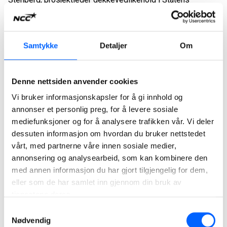
vegvesen Øst.
-Elektrifiseringen av asfaltbransjen er nå godt i gang og
Samtykke
Detaljer
Om
NCC skal følge med og involvere oss i den videre
utviklingen. Samtidig er det viktig å huske at det er i
asfaltproduksjonen de store CO2-utslippene skjer. Det er
Denne nettsiden anvender cookies
der vi fortsatt kan gjøre de store CO2-kuttene. Men med
gode elektriske maskiner også i asfaltbransjen vil vi nok
Vi bruker informasjonskapsler for å gi innhold og
ganske så raskt se elektrisk asfaltutleggere på veier og
annonser et personlig preg, for å levere sosiale
gater, avslutter André Waage.
mediefunksjoner og for å analysere trafikken vår. Vi deler
dessuten informasjon om hvordan du bruker nettstedet
vårt, med partnerne våre innen sosiale medier,
FOTO: NCC
annonsering og analysearbeid, som kan kombinere den
med annen informasjon du har gjort tilgjengelig for dem,
For ytterligere informasjon, kontakt:
eller som de har samlet inn gjennom din bruk av
Øistein Bekken, area manager NCC Industry t. 45 23 78 38
tjenestene deres.
Tor Heimdahl, media manager NCC i Norge. t. 95 13 06 93 e.
Samtykkevalg
tor.heimdahl@ncc.no
Nødvendig