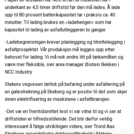
underkant av 4,5 timer driftstid før den må lades. Å lade
opp til 80 prosent batterikapasitet tar i praksis ca. 40
minutter. Til lading brukes en «ladehenger» som har
kapasitet til lading av asfaltutleggeren to ganger.
-Ladebegrensingen krever planlegging og tilrettelegging i
asfaltprosjektet. Vår produksjon må legges opp etter
behovet for lading. Vi må nok endre litt på tankemåten og
være mer fleksible, sier area manager Øistein Bekken i
NCC Industry.
Statens vegvesen deltok på befaring under asfaltering på
en gatestrekning på Ekeberg og er positiv til det som skjer
innen elektrifisering av maskinene i asfaltbransjen.
-Det var en fremtidsrettet test vi var vitne til og vi ser at
driftstiden er tilfredsstillende. Det blir derfor veldig
interessant å følge utviklingen videre, sier Trond Aas
Stenberg, prosjektleder dekkevedlikehold i Statens