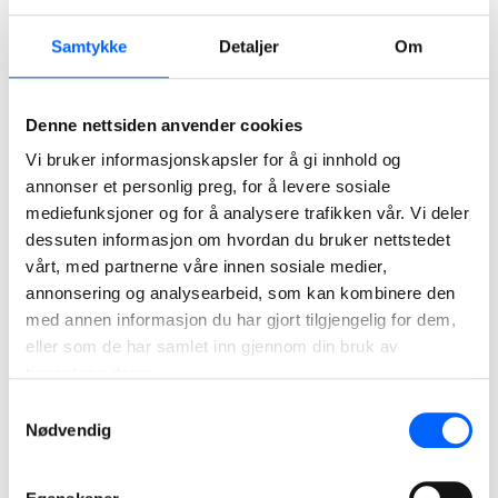
Kontrakten har en verdi på MNOK 205 og ordreregistreres i
andre kvartal 2026 i forretningsområdet NCC Building
Samtykke
Detaljer
Om
Nordics.
Bildetekst:
Denne nettsiden anvender cookies
NCC starter i slutten av mai opp byggingen av
næringsbygget i Philip Pedersens vei 9 på Lysaker i
Vi bruker informasjonskapsler for å gi innhold og
Bærum kommune.
annonser et personlig preg, for å levere sosiale
mediefunksjoner og for å analysere trafikken vår. Vi deler
Illustrasjon: Henning Larsen Arkitekter
dessuten informasjon om hvordan du bruker nettstedet
For ytterligere informasjon, kontakt:
vårt, med partnerne våre innen sosiale medier,
Bjørn Kristian Hole, avdelingsleder i NCC Building Nordics
annonsering og analysearbeid, som kan kombinere den
t. 92 08 89 91 e.
bjorn.kristian.hole@ncc.no
med annen informasjon du har gjort tilgjengelig for dem,
eller som de har samlet inn gjennom din bruk av
Mille Windfeldt, Arcanum Eiendom
tjenestene deres.
t. 90 02 39 02, e.
mille.windfeldt@winta.no
Samtykkevalg
Nødvendig
Tor Heimdahl, media manager NCC i Norge
t. 95 13 06 93 e.
tor.heimdahl@ncc.no