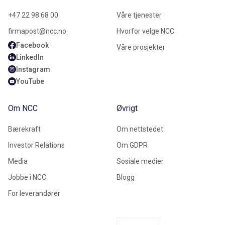
+47 22 98 68 00
Våre tjenester
firmapost@ncc.no
Hvorfor velge NCC
Facebook
Våre prosjekter
LinkedIn
Instagram
YouTube
Om NCC
Øvrigt
Bærekraft
Om nettstedet
Investor Relations
Om GDPR
Media
Sosiale medier
Jobbe i NCC
Blogg
For leverandører