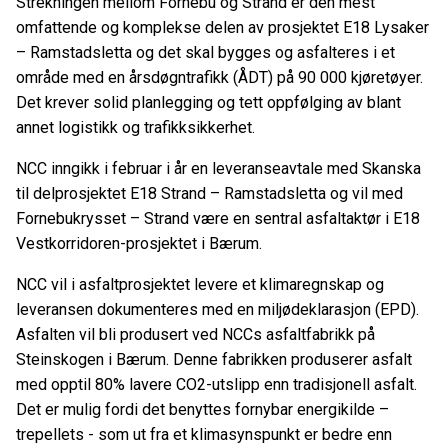
Strekningen mellom Fornebu og Strand er den mest
omfattende og komplekse delen av prosjektet E18 Lysaker
– Ramstadsletta og det skal bygges og asfalteres i et
område med en årsdøgntrafikk (ÅDT) på 90 000 kjøretøyer.
Det krever solid planlegging og tett oppfølging av blant
annet logistikk og trafikksikkerhet.
NCC inngikk i februar i år en leveranseavtale med Skanska
til delprosjektet E18 Strand – Ramstadsletta og vil med
Fornebukrysset –
Strand være en sentral asfaltaktør i E18
Vestkorridoren-prosjektet i Bærum.
NCC vil i asfaltprosjektet levere et klimaregnskap og
leveransen dokumenteres med en miljødeklarasjon (EPD).
Asfalten vil bli produsert ved NCCs asfaltfabrikk på
Steinskogen i Bærum. Denne fabrikken
produserer asfalt
med opptil 80% lavere CO2-utslipp enn tradisjonell asfalt.
Det er mulig fordi det benyttes fornybar energikilde –
trepellets - som ut fra et klimasynspunkt er bedre enn