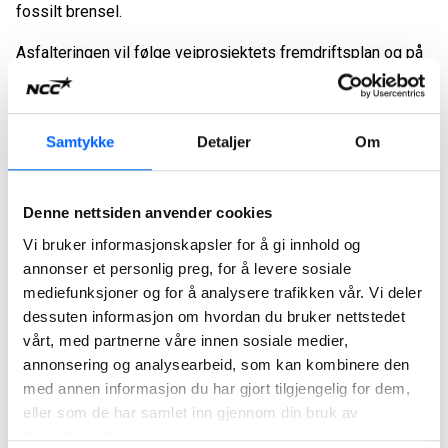
fossilt brensel.
Asfalteringen vil følge veiprosjektets fremdriftsplan og på
det meste vil nærmere 20 ansatte fra NCC være involvert i
arbeidet med produksjon og legging av asfalt. I tillegg
kommer transport av asfalt og arbeidsvarsling.
Samtykke
Detaljer
Om
Kontrakten ordreregistreres i 4. kvartal 2023 i
forretningsområdet NCC Industry.
Denne nettsiden anvender cookies
For ytterligere informasjon, kontakt:
Vi bruker informasjonskapsler for å gi innhold og
André Waage, Head of Department NCC Industry Norge, t.
annonser et personlig preg, for å levere sosiale
920 25 088
mediefunksjoner og for å analysere trafikken vår. Vi deler
Tor Heimdahl, media manager NCC i Norge. t. 95 13 06 93 e.
dessuten informasjon om hvordan du bruker nettstedet
tor.heimdahl@ncc.no
vårt, med partnerne våre innen sosiale medier,
annonsering og analysearbeid, som kan kombinere den
Om NCC: NCC er et av de ledende entreprenørselskapene i
med annen informasjon du har gjort tilgjengelig for dem,
Norden. Som ekspert på å drive komplekse
eller som de har samlet inn gjennom din bruk av
byggeprosesser, bidrar NCC til en bygg- og
tjenestene deres.