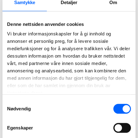
Samtykke
Detaljer
Om
vegvesen og fylkeskommuner så langt i år:
SVV Oppland og Hedmark
Denne nettsiden anvender cookies
SVV Stor-Oslo
Vi bruker informasjonskapsler for å gi innhold og
Innlandet Fylkeskommune
annonser et personlig preg, for å levere sosiale
SVV Sør i Trondheim
mediefunksjoner og for å analysere trafikken vår. Vi deler
SVV Nord i Trondheim
dessuten informasjon om hvordan du bruker nettstedet
Trondheim FV Sør
vårt, med partnerne våre innen sosiale medier,
SVV Agder
annonsering og analysearbeid, som kan kombinere den
med annen informasjon du har gjort tilgjengelig for dem,
SVV Vestfold
eller som de har samlet inn gjennom din bruk av
SVV Telemark
tjenestene deres.
Alle de ni kontraktene starter opp i løpet av våren og skal
Samtykkevalg
ferdigstilles i løpet av høsten.
Nødvendig
De ni asfaltkontraktene, med en samlet verdi på 555
millioner, registreres i forretningsområdet NCC Industry i
Egenskaper
Q1 2024.