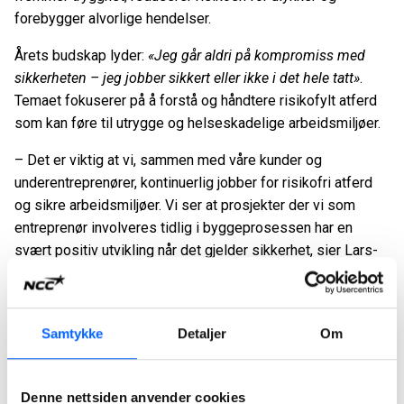
forebygger alvorlige hendelser.
Årets budskap lyder:
«Jeg går aldri på kompromiss med
sikkerheten – jeg jobber sikkert eller ikke i det hele tatt»
.
Temaet fokuserer på å forstå og håndtere risikofylt atferd
som kan føre til utrygge og helseskadelige arbeidsmiljøer.
– Det er viktig at vi, sammen med våre kunder og
underentreprenører, kontinuerlig jobber for risikofri atferd
og sikre arbeidsmiljøer. Vi ser at prosjekter der vi som
entreprenør involveres tidlig i byggeprosessen har en
svært positiv utvikling når det gjelder sikkerhet, sier Lars-
Gunnar Larsson, arbeidsmiljøsjef i NCC.
NCCs mål er å eliminere alvorlige hendelser og
dødsulykker på arbeidsplassene. I Norge har NCC siden
Samtykke
Detaljer
Om
2018 målt antall arbeidsulykker med mer enn én dags
fravær, og disse har gått ned med over 75 prosent. Siden
Denne nettsiden anvender cookies
2020 har selskapet også målt
alvorlige hendelser, og de