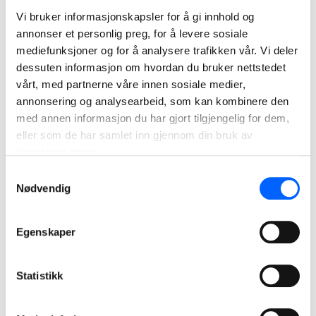
mest alvorlige har blitt redusert med nesten 40 prosent.
Vi bruker informasjonskapsler for å gi innhold og
annonser et personlig preg, for å levere sosiale
– Takket være vårt systematiske sikkerhetsarbeid og et
mediefunksjoner og for å analysere trafikken vår. Vi deler
styrket samarbeid med kunder og underentreprenører, ser
dessuten informasjon om hvordan du bruker nettstedet
vi en jevn forbedring i ulykkestallene år for år. Det er svært
vårt, med partnerne våre innen sosiale medier,
gledelig, sier Larsson.
annonsering og analysearbeid, som kan kombinere den
med annen informasjon du har gjort tilgjengelig for dem,
Awareness Day er en viktig påminnelse om at sikkerhet
eller som de har samlet inn gjennom din bruk av
ikke er et engangstiltak, men en kontinuerlig innsats – hver
tjenestene deres.
dag, på hver arbeidsplass.
Samtykkevalg
Nødvendig
Bildetekst:
NCC arrangerer onsdag 3. september den årlige NCC
Awareness Day
–
en felles sikkerhetsdag som har vært en
Egenskaper
viktig del av NCC sitt HMS-arbeid i 15 år.
For ytterligere informasjon, kontakt:
Statistikk
Morten Larsen, HMS-sjef NCC Norge t. 91 57 80 62 e.
morten.larsen@ncc.no