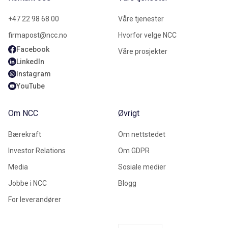
+47 22 98 68 00
Våre tjenester
firmapost@ncc.no
Hvorfor velge NCC
Facebook
Våre prosjekter
LinkedIn
Instagram
YouTube
Om NCC
Øvrigt
Bærekraft
Om nettstedet
Investor Relations
Om GDPR
Media
Sosiale medier
Jobbe i NCC
Blogg
For leverandører