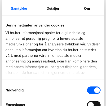
Bildetekst:
Samtykke
Detaljer
Om
Lysaker Sirius: Philip Pedersens vei 9, Bærum. NCC og
Arcanum Eiendom starter opp utviklingsarbeidet.
Illustrasjon: H
enning Larsen Arkitekter
Denne nettsiden anvender cookies
Vi bruker informasjonskapsler for å gi innhold og
For ytterligere informasjon, kontakt:
annonser et personlig preg, for å levere sosiale
mediefunksjoner og for å analysere trafikken vår. Vi deler
Bjørn Kristian Hole, avdelingsleder NCC Building Nordics
dessuten informasjon om hvordan du bruker nettstedet
t. 920 88 901, e. bjorn.kristian.hole@ncc.no
vårt, med partnerne våre innen sosiale medier,
Lars Windfeldt, administrerende direktør Arcanum Eiendom,
annonsering og analysearbeid, som kan kombinere den
t. 400 00 001, e. lars.windfeldt@winta.no
med annen informasjon du har gjort tilgjengelig for dem,
eller som de har samlet inn gjennom din bruk av
Tor Heimdahl, media manager NCC i Norge t. 95 13 06 93 e.
tjenestene deres.
tor.heimdahl@ncc.no
Samtykkevalg
Nødvendig
Om NCC: NCC er et av de ledende entreprenørselskapene i
Norden. Som ekspert på å drive komplekse
Egenskaper
byggeprosesser, bidrar NCC til en bygg- og