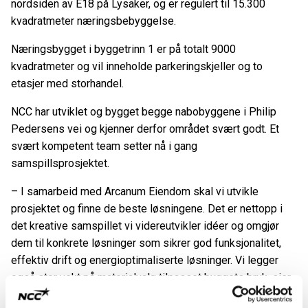
nordsiden av E18 på Lysaker, og er regulert til 15.300
kvadratmeter næringsbebyggelse.
Næringsbygget i byggetrinn 1 er på totalt 9000
kvadratmeter og vil inneholde parkeringskjeller og to
etasjer med storhandel.
NCC har utviklet og bygget begge nabobyggene i Philip
Pedersens vei og kjenner derfor området svært godt. Et
svært kompetent team setter nå i gang
samspillsprosjektet.
– I samarbeid med Arcanum Eiendom skal vi utvikle
prosjektet og finne de beste løsningene. Det er nettopp i
det kreative samspillet vi videreutvikler idéer og omgjør
dem til konkrete løsninger som sikrer god funksjonalitet,
effektiv drift og energioptimaliserte løsninger. Vi legger
også stor vekt på materialvalg tilpasset byggets bruk, sier
Bjørn Kristian Hole, avdelingsleder i NCC Building Nordics.