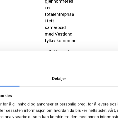
gjennomføres
i en
totalentreprise
i tett
samarbeid
med Vestland
fylkeskommune.
– Dette er et
viktig prosjekt
for både
lokalsamfunnet
og regionen,
Detaljer
og NCC vil
legge vekt på
ookies
sikker
 for å gi innhold og annonser et personlig preg, for å levere sos
gjennomføring,
deler dessuten informasjon om hvordan du bruker nettstedet vårt,
gode
og analysearbeid, som kan kombinere den med annen informasjon d
løsninger og