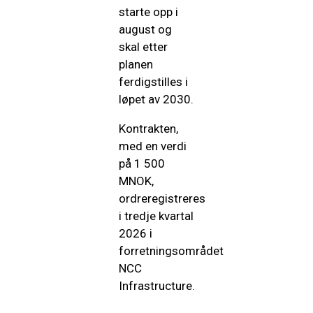
starte opp i
august og
skal etter
planen
ferdigstilles i
løpet av 2030.
Kontrakten,
med en verdi
på 1 500
MNOK,
ordreregistreres
i tredje kvartal
2026 i
forretningsområdet
NCC
Infrastructure.