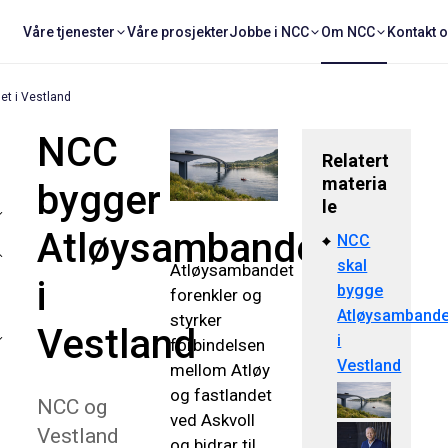
Våre tjenester
Våre prosjekter
Jobbe i NCC
Om NCC
Kontakt 
t i Vestland
NCC
Relatert
materia
bygger
le
Atløysambandet
NCC
skal
Atløysambandet
i
bygge
forenkler og
Atløysambande
styrker
Vestland
i
forbindelsen
Vestland
mellom Atløy
og fastlandet
NCC og
ved Askvoll
Vestland
og bidrar til