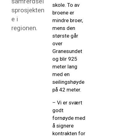
samferdsel
skole. To av
sprosjekten
broene er
e i
mindre broer,
regionen.
mens den
største går
over
Granesundet
og blir 9
25
meter lang
med en
seilingshøyde
på 42 meter.
– Vi er svært
godt
fornøyde med
å signere
kontrakten for