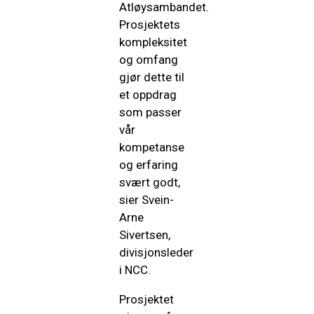
Atløysambandet.
Prosjektets
kompleksitet
og omfang
gjør dette til
et oppdrag
som passer
vår
kompetanse
og erfaring
svært godt,
sier Svein-
Arne
Sivertsen,
divisjonsleder
i NCC.
Prosjektet