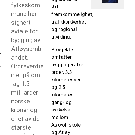
fylkeskom
økt
mune har
fremkommelighet,
trafikksikkerhet
signert
og regional
avtale for
utvikling.
bygging av
Atløysamb
Prosjektet
andet.
omfatter
bygging av tre
Ordreverdie
broer,
3,3
n er på om
kilometer vei
lag 1,5
og
2,5
milliarder
kilometer
norske
gang- og
kroner og
sykkelvei
mellom
er et av de
Askvoll skole
største
og Atløy