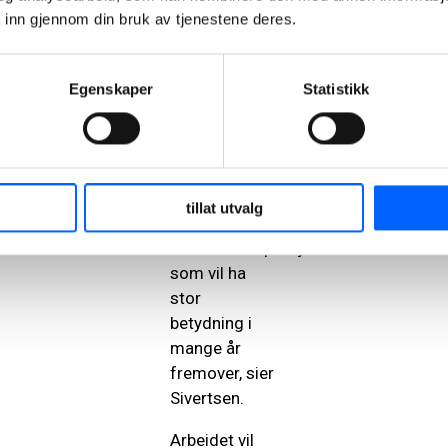
 inn gjennom din bruk av tjenestene deres.
effektiv
fremdrift i alle
faser av
Egenskaper
Statistikk
arbeidet. Vi
ser frem til å
komme i gang
med
byggingen og
tillat utvalg
levere et
infrastrukturprosjekt
som vil ha
stor
betydning i
mange år
fre
mover, sier
Sivertsen.
Arbeidet vil