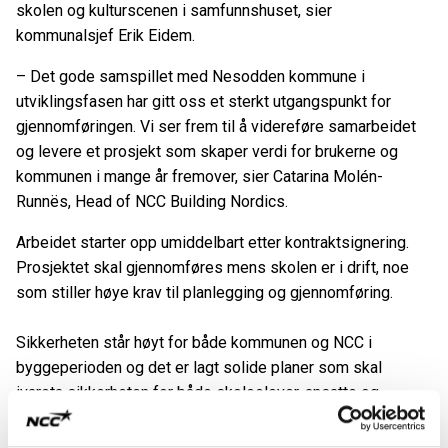
skolen og kulturscenen i samfunnshuset, sier
kommunalsjef Erik Eidem.
– Det gode samspillet med Nesodden kommune i
utviklingsfasen har gitt oss et sterkt utgangspunkt for
gjennomføringen. Vi ser frem til å videreføre samarbeidet
og levere et prosjekt som skaper verdi for brukerne og
kommunen i mange år fremover, sier Catarina Molén-
Runnës, Head of NCC Building Nordics.
Arbeidet st
arter opp umiddelbart etter kontraktsignering.
Prosjektet skal gjennomføres mens skolen er i drift, noe
som stiller høye krav til planlegging og gjennomføring.
Sikkerheten står høyt for både kommunen og NCC i
byggeperioden og det er lagt solide planer som skal
ivareta sikkerheten for både skoleelever, ansatte og
besøkende på skolen.