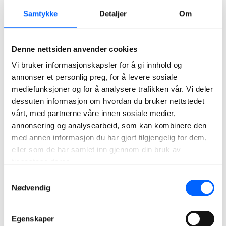
Prosjektet er planlagt ferdigstilt i desember 2028.
Samtykke
Detaljer
Om
Kontrakten har en verdi på
MNOK 345 og ordreregistreres i
tredje kvartal 2026
i forretningsområdet NCC Building
Denne nettsiden anvender cookies
Nordics.
Vi bruker informasjonskapsler for å gi innhold og
annonser et personlig preg, for å levere sosiale
Bildetekst
mediefunksjoner og for å analysere trafikken vår. Vi deler
Byggekontrakt signert. NCC skal bygge skole og
dessuten informasjon om hvordan du bruker nettstedet
flerbrukshall for Nesodden kommune.
vårt, med partnerne våre innen sosiale medier,
Illustrasjoner: L2 arkitekter
annonsering og analysearbeid, som kan kombinere den
med annen informasjon du har gjort tilgjengelig for dem,
eller som de har samlet inn gjennom din bruk av
For ytterligere informasjon, kontakt:
tjenestene deres.
Bjørn Kristian Hole, avdelingsleder NCC Building Nordics
Samtykkevalg
t. 92 08 89 01 e. bjorn.kristian.hole@ncc.no
Nødvendig
Tor Heimdahl, media manager NCC i Norge.
t. 95 13 06 93 e. tor.heimdahl@ncc.no
Egenskaper