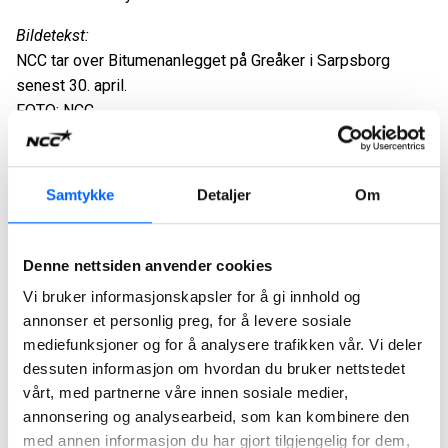
Bildetekst:
NCC tar over Bitumenanlegget på Greåker i Sarpsborg
senest 30. april.
FOTO: NCC
For ytterligere informasjon, kontakt:
André Waage, Head of Department NCC Industry Norway.
Samtykke
Detaljer
Om
t. 92 02 50 88 e. andre.waage@ncc.no
Tor Heimdahl, media manager NCC i Norge.
Denne nettsiden anvender cookies
t. 95 13 06 93 e. tor.heimdahl@ncc.no
Vi bruker informasjonskapsler for å gi innhold og
Om NCC: NCC er et av de ledende entreprenørselskapene i
annonser et personlig preg, for å levere sosiale
Norden. Som ekspert på å drive komplekse
mediefunksjoner og for å analysere trafikken vår. Vi deler
byggeprosesser, bidrar NCC til en bygg- og
dessuten informasjon om hvordan du bruker nettstedet
anleggsvirksomhet som har positiv innvirkning på kundene
vårt, med partnerne våre innen sosiale medier,
og for samfunnsutviklingen som helhet. Virksomheten
annonsering og analysearbeid, som kan kombinere den
med annen informasjon du har gjort tilgjengelig for dem,
omfatter bygge- og infrastrukturprosjekter, produksjon av