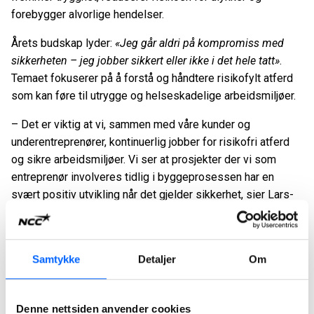
forebygger alvorlige hendelser.
Årets budskap lyder:
«Jeg går aldri på kompromiss med
sikkerheten – jeg jobber sikkert eller ikke i det hele tatt»
.
Temaet fokuserer på å forstå og håndtere risikofylt atferd
som kan føre til utrygge og helseskadelige arbeidsmiljøer.
– Det er viktig at vi, sammen med våre kunder og
underentreprenører, kontinuerlig jobber for risikofri atferd
og sikre arbeidsmiljøer. Vi ser at prosjekter der vi som
entreprenør involveres tidlig i byggeprosessen har en
svært positiv utvikling når det gjelder sikkerhet, sier Lars-
Gunnar Larsson, arbeidsmiljøsjef i NCC.
NCCs mål er å eliminere alvorlige hendelser og
dødsulykker på arbeidsplassene. I Norge har NCC siden
Samtykke
Detaljer
Om
2018 målt antall arbeidsulykker med mer enn én dags
fravær, og disse har gått ned med over 75 prosent. Siden
Denne nettsiden anvender cookies
2020 har selskapet også målt
alvorlige hendelser, og de