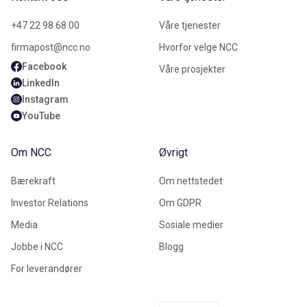
+47 22 98 68 00
Våre tjenester
firmapost@ncc.no
Hvorfor velge NCC
Facebook
Våre prosjekter
LinkedIn
Instagram
YouTube
Om NCC
Øvrigt
Bærekraft
Om nettstedet
Investor Relations
Om GDPR
Media
Sosiale medier
Jobbe i NCC
Blogg
For leverandører