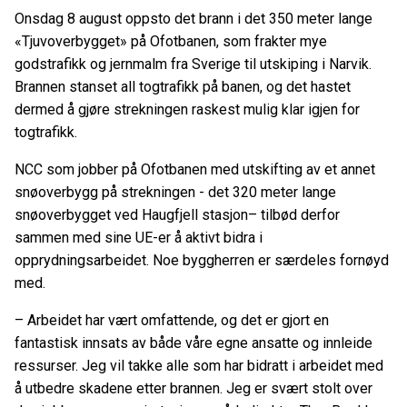
Onsdag 8 august oppsto det brann i det 350 meter lange
«Tjuvoverbygget» på Ofotbanen, som frakter mye
godstrafikk og jernmalm fra Sverige til utskiping i Narvik.
Brannen stanset all togtrafikk på banen, og det hastet
dermed å gjøre strekningen raskest mulig klar igjen for
togtrafikk.
NCC som jobber på Ofotbanen med utskifting av et annet
snøoverbygg på strekningen - det 320 meter lange
snøoverbygget ved Haugfjell stasjon– tilbød derfor
sammen med sine UE-er å aktivt bidra i
opprydningsarbeidet. Noe byggherren er særdeles fornøyd
med.
– Arbeidet har vært omfattende, og det er gjort en
fantastisk innsats av både våre egne ansatte og innleide
ressurser. Jeg vil takke alle som har bidratt i arbeidet med
å utbedre skadene etter brannen. Jeg er svært stolt over