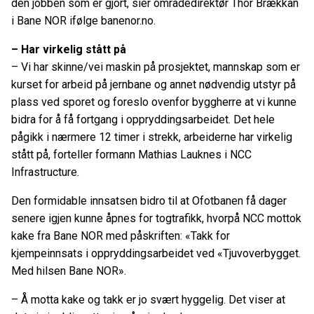
den jobben som er gjort, sier områdedirektør Thor Brækkan
i Bane NOR ifølge banenor.no.
– Har virkelig stått på
– Vi har skinne/vei maskin på prosjektet, mannskap som er
kurset for arbeid på jernbane og annet nødvendig utstyr på
plass ved sporet og foreslo ovenfor byggherre at vi kunne
bidra for å få fortgang i oppryddingsarbeidet. Det hele
pågikk i nærmere 12 timer i strekk, arbeiderne har virkelig
stått på, forteller formann Mathias Lauknes i NCC
Infrastructure.
Den formidable innsatsen bidro til at Ofotbanen få dager
senere igjen kunne åpnes for togtrafikk, hvorpå NCC mottok
kake fra Bane NOR med påskriften: «Takk for
kjempeinnsats i oppryddingsarbeidet ved «Tjuvoverbygget.
Med hilsen Bane NOR».
– Å motta kake og takk er jo svært hyggelig. Det viser at