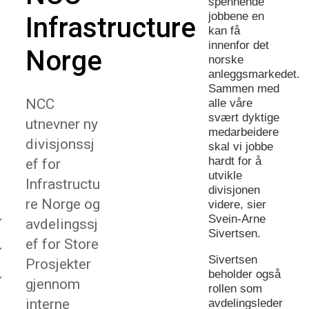
spennende
jobbene en
Infrastructure
kan få
innenfor det
Norge
norske
anleggsmarkedet.
Sammen med
NCC
alle våre
svært dyktige
utnevner ny
medarbeidere
divisjonssj
skal vi jobbe
hardt for å
ef for
utvikle
Infrastructu
divisjonen
re Norge og
videre, sier
Svein-Arne
avdelingssj
Sivertsen.
ef for Store
Sivertsen
Prosjekter
beholder også
gjennom
rollen som
interne
avdelingsleder