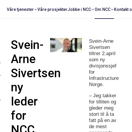
Våre tjenester
Våre prosjekter
Jobbe i NCC
Om NCC
Kontakt 
Svein-
Svein-Arne
Sivertsen
tiltrer 2.april
Arne
som ny
divisjonssjef
Sivertsen
for
Infrastructure
ny
Norge.
– Jeg takker
leder
for tilliten og
gleder meg
for
stort til å ta
fatt på en av
NCC
de mest