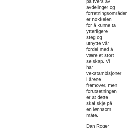
på tvers av
avdelinger og
forretningsområder
er nøkkelen
for å kunne ta
ytterligere
steg og
utnytte vår
fordel med å
være et stort
selskap. Vi
har
vekstambisjoner
i årene
fremover, men
forutsetningen
er at dette
skal skje på
en lønnsom
måte.
Dan Roger