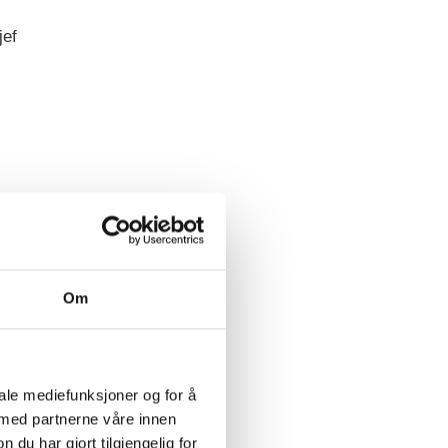
jef
e
r
Om
iale mediefunksjoner og for å
 med partnerne våre innen
u har gjort tilgjengelig for