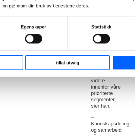
Prosjekter
 inn gjennom din bruk av tjenestene deres.
siden 2019.
Vår
Egenskaper
Statistikk
strategiske
retning er
definert og vi
har gode
planer for
hvordan vi
tillat utvalg
skal utvikle
divisjonen
videre
innenfor våre
prioriterte
segmenter,
sier han.
–
Kunnskapsdeling
og samarbeid