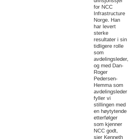
divisjonssjef
for NCC
Infrastructure
Norge. Han
har levert
sterke
resultater i sin
tidligere rolle
som
avdelingsleder,
og med Dan-
Roger
Pedersen-
Hemma som
avdelingsleder
fyller vi
stillingen med
en høytytende
etterfølger
som kjenner
NCC godt,
sier Kenneth