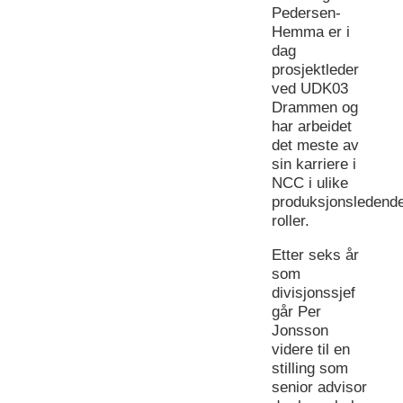
Pedersen-
Hemma er i
dag
prosjektleder
ved UDK03
Drammen og
har arbeidet
det meste av
sin karriere i
NCC i ulike
produksjonsledend
roller.
Etter seks år
som
divisjonssjef
går Per
Jonsson
videre til en
stilling som
senior advisor