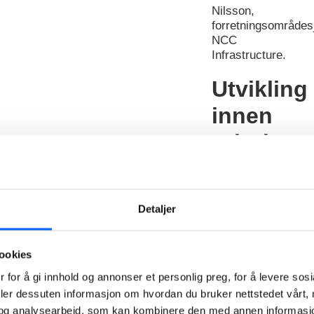
Nilsson,
forretningsområdes
NCC
Infrastructure.
Utvikling
innen
prioritert
segmente
Svein-Arne
Detaljer
Sivertsen er
sivilingeniør
og har jobbet i
NCC siden
ookies
2000, og i
 for å gi innhold og annonser et personlig preg, for å levere sos
rollen som
deler dessuten informasjon om hvordan du bruker nettstedet vårt,
avdelingsleder
og analysearbeid, som kan kombinere den med annen informasjon d
for Store